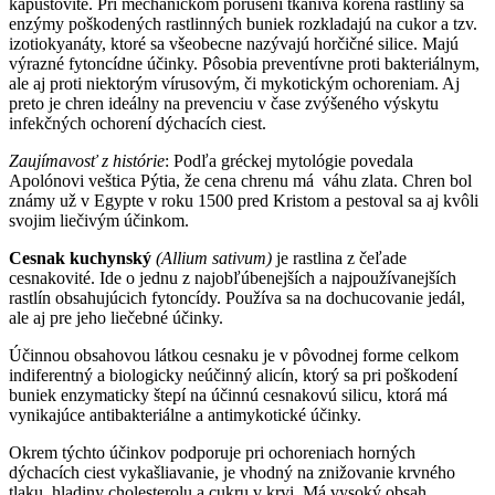
kapustovité. Pri mechanickom porušení tkaniva koreňa rastliny sa
enzýmy poškodených rastlinných buniek rozkladajú na cukor a tzv.
izotiokyanáty, ktoré sa všeobecne nazývajú horčičné silice. Majú
výrazné fytoncídne účinky. Pôsobia preventívne proti bakteriálnym,
ale aj proti niektorým vírusovým, či mykotickým ochoreniam. Aj
preto je chren ideálny na prevenciu v čase zvýšeného výskytu
infekčných ochorení dýchacích ciest.
Zaujímavosť z histórie
: Podľa gréckej mytológie povedala
Apolónovi veštica Pýtia, že cena chrenu má váhu zlata. Chren bol
známy už v Egypte v roku 1500 pred Kristom a pestoval sa aj kvôli
svojim liečivým účinkom.
Cesnak kuchynský
(Allium sativum)
je rastlina z čeľade
cesnakovité. Ide o jednu z najobľúbenejších a najpoužívanejších
rastlín obsahujúcich fytoncídy. Používa sa na dochucovanie jedál,
ale aj pre jeho liečebné účinky.
Účinnou obsahovou látkou cesnaku je v pôvodnej forme celkom
indiferentný a biologicky neúčinný alicín, ktorý sa pri poškodení
buniek enzymaticky štepí na účinnú cesnakovú silicu, ktorá má
vynikajúce antibakteriálne a antimykotické účinky.
Okrem týchto účinkov podporuje pri ochoreniach horných
dýchacích ciest vykašliavanie, je vhodný na znižovanie krvného
tlaku, hladiny cholesterolu a cukru v krvi. Má vysoký obsah