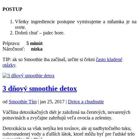
POSTUP
Všetky ingrediencie postupne vymixujeme a mňamka je na
svete.
Dobrú chuť – palec hore.
Príprava:
5 minút
Náročnosť:
nízka
TIP: ak so Smoothie iba začínaš, určite si čekni
často kladené
otázky
.
3 dňový smoothie detox
od
Smoothie Tím
|
jan 25, 2017
|
Detox a chudnutie
Väčšina detoxikačných diét je založená na čerstvých, nevarených
potravinách a zvyčajne zahrňujú veľa ovocia a zeleniny.
Detoxikácia sa však netýka len toxínov, ale aj nadbytočného tuku,
nahromadenej vody a ďalších látok, ktoré môžu byť pre ľudské telo