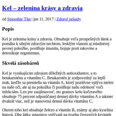
Kel – zelenina krásy a zdravia
od
Smoothie Tím
|
jan 11, 2017
|
Zdravé prísady
Popis
Kel je zelenina krásy a zdravia. Obsahuje veľa prospešných látok a
pomáha k silným zdravým nechtom, lesklým vlasom aj mladistvej
pevnej pokožke, posilňuje imunitu, bojuje proti rakovine a
detoxikuje organizmus.
Skvelá zásobáreň
Kel je vynikajúcim zdrojom dôležitých antioxidantov, a to
betakaroténu a vitamínu C. Betakarotén je zodpovedný za lepší
zrak, keďže sa premieňa na vitamín A, ktorý pozitívne vplýva nielen
na naše oči, ale aj na pokožku či posilňuje našu odolnosť voči
infekciám. Len pre zaujímavosť, sto gramov kelu kučeravého
obsahuje 75 percent odporúčanej dennej dávky vitamínu A a takmer
dvakrát viac, než je stanovená denná dávka vitamínu C.
Okrem toho kel obsahuje železo a vitamín B, známy aj ako kyselina
listová. Obe látky priaznivo vplývajú na tvorbu červených krviniek