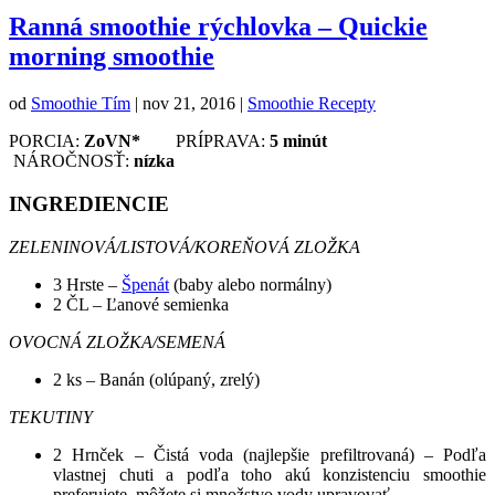
Ranná smoothie rýchlovka – Quickie
morning smoothie
od
Smoothie Tím
|
nov 21, 2016
|
Smoothie Recepty
PORCIA:
ZoVN*
PRÍPRAVA:
5 minút
NÁROČNOSŤ:
nízka
INGREDIENCIE
ZELENINOVÁ/LISTOVÁ/KOREŇOVÁ ZLOŽKA
3 Hrste –
Špenát
(baby alebo normálny)
2 ČL – Ľanové semienka
OVOCNÁ ZLOŽKA/SEMENÁ
2 ks – Banán (olúpaný, zrelý)
TEKUTINY
2 Hrnček – Čistá voda (najlepšie prefiltrovaná) – Podľa
vlastnej chuti a podľa toho akú konzistenciu smoothie
preferujete, môžete si množstvo vody upravovať.