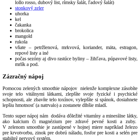
lollo rosso, dubový list, rímsky šalát, ľadový šalát)
stonkový zeler
uhorka
kel
čakanka
brokolica
mangold
rukola
vňate – petržlenová, mrkvová, koriander, mäta, estragon,
repové listy a iné
počas sezóny aj divo rastúce byliny – žihľava, púpavové listy,
mrlík a pod.
Zázračný nápoj
Pomocou zelených smoothie nápojov nielenže komplexne zásobíte
svoje telo vitálnymi látkami, zlepšíte svoje fyzické i psychické
schopnosti, ale zbavíte telo toxínov, vylepšíte si spánok, dosiahnete
lepšiu hmotnosť (a natrvalo) a zostanete dlhšie mladí.
Tento super nápoj nám dodáva dôležité vitamíny a minerálne látky,
ako kalcium či magnézium pre zdravé pevné kosti a zuby.
V zelenom smoothie je zastúpené v hojnej miere napríklad železo
pre krvotvorbu, zinok pre dobrú náladu, fosfor pre kosti a selén pre
stabilný nervový systém.