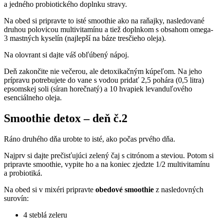
a jedného probiotického doplnku stravy.
Na obed si pripravte to isté smoothie ako na raňajky, nasledované
druhou polovicou multivitamínu a tiež doplnkom s obsahom omega-
3 mastných kyselín (najlepší na báze tresčieho oleja).
Na olovrant si dajte váš obľúbený nápoj.
Deň zakončite nie večerou, ale detoxikačným kúpeľom. Na jeho
prípravu potrebujete do vane s vodou pridať 2,5 pohára (0,5 litra)
epsomskej soli (síran horečnatý) a 10 hvapiek levanduľového
esenciálneho oleja.
Smoothie detox – deň č.2
Ráno druhého dňa urobte to isté, ako počas prvého dňa.
Najprv si dajte prečisťujúci zelený čaj s citrónom a steviou. Potom si
pripravte smoothie, vypite ho a na koniec zjedzte 1/2 multivitamínu
a probiotiká.
Na obed si v mixéri pripravte
obedové smoothie
z nasledovných
surovín:
4 steblá zeleru