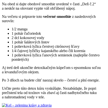
Na obed si dajte obedové smoothie uvedené v časti „Deň č.2“
a neskôr na olovrant vypite váš obľúbený nápoj.
Na večeru si pripravte toto
večerné smoothie
z nasledovných
surovín:
1/2 manga
1 pohár čučoriedok
2 dcl kokosovej vody
1 pohár šalátových listov
1 polievková lyžica čerstvej citrónovej šťavy
1/4 čajovej lyžičky kajanského alebo čili korenia
1 polievková lyžica ľanových semienok (najlepšie čerstvo
pomletých)
Aj tretí deň ukončite detoxikačným kúpeľom s epsomskou soľou
a levanduľovým olejom.
Po 3 dňoch sa budete cítiť naozaj skvelo – čerství a plní energie.
Určite preto túto detox kúru vyskúšajte. Nezabúdajte, že popri
prečistení tela od toxínov vás zbaví aj časti nadbytočného tuku
a nahromadenej vody v tele.