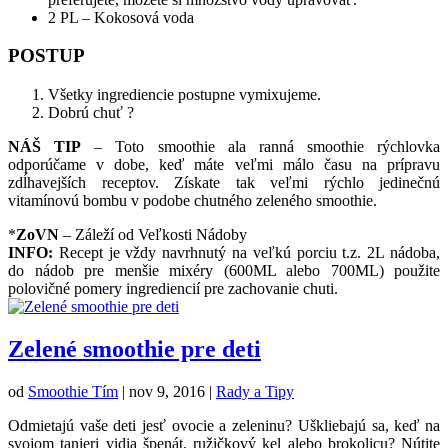
2 PL – Kokosová voda
POSTUP
Všetky ingrediencie postupne vymixujeme.
Dobrú chuť ?
NÁŠ TIP
– Toto smoothie ala ranná smoothie rýchlovka
odporúčame v dobe, keď máte veľmi málo času na prípravu
zdĺhavejších receptov. Získate tak veľmi rýchlo jedinečnú
vitamínovú bombu v podobe chutného zeleného smoothie.
*
ZoVN
– Záleží od Veľkosti Nádoby
INFO:
Recept je vždy navrhnutý na veľkú porciu t.z. 2L nádoba,
do nádob pre menšie mixéry (600ML alebo 700ML) použite
polovičné pomery ingrediencií pre zachovanie chuti.
Zelené smoothie pre deti
od
Smoothie Tím
|
nov 9, 2016
|
Rady a Tipy
Odmietajú vaše deti jesť ovocie a zeleninu? Uškliebajú sa, keď na
svojom tanieri vidia špenát, ružičkový kel alebo brokolicu? Nútite