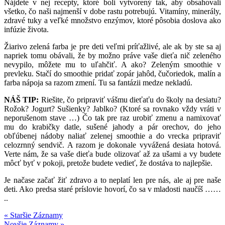
Nájdete v nej recepty, ktoré boli vytvorený tak, aby obsahovali
všetko, čo naši najmenší v dobe rastu potrebujú. Vitamíny, minerály,
zdravé tuky a veľké množstvo enzýmov, ktoré pôsobia doslova ako
infúzie života.
Žiarivo zelená farba je pre deti veľmi príťažlivé, ale ak by ste sa aj
napriek tomu obávali, že by možno práve vaše dieťa nič zeleného
nevypilo, môžete mu to uľahčiť. A ako? Zeleným smoothie v
prevleku. Stačí do smoothie pridať zopár jahôd, čučoriedok, malín a
farba nápoja sa razom zmení. Tu sa fantázii medze nekladú.
NÁŠ TIP:
Riešite, čo pripraviť vášmu dieťaťu do školy na desiatu?
Rožok? Jogurt? Sušienky? Jablko? (Ktoré sa rovnako vždy vráti v
neporušenom stave …) Čo tak pre raz urobiť zmenu a namixovať
mu do krabičky datle, sušené jahody a pár orechov, do jeho
obľúbenej nádoby naliať zelenej smoothie a do vrecka pripraviť
celozrnný sendvič. A razom je dokonale vyvážená desiata hotová.
Verte nám, že sa vaše dieťa bude olizovať až za ušami a vy budete
môcť byť v pokoji, pretože budete vedieť, že dostáva to najlepšie.
Je načase začať žiť zdravo a to neplatí len pre nás, ale aj pre naše
deti. Ako predsa staré príslovie hovorí, čo sa v mladosti naučíš ……
..
« Staršie Záznamy
Novšie Záznamy »