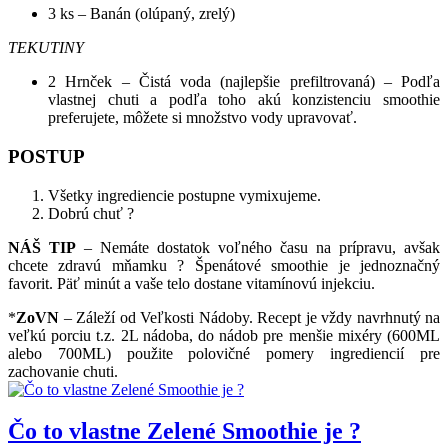
3 ks – Banán (olúpaný, zrelý)
TEKUTINY
2 Hrnček – Čistá voda (najlepšie prefiltrovaná) – Podľa
vlastnej chuti a podľa toho akú konzistenciu smoothie
preferujete, môžete si množstvo vody upravovať.
POSTUP
Všetky ingrediencie postupne vymixujeme.
Dobrú chuť ?
NÁŠ TIP
– Nemáte dostatok voľného času na prípravu, avšak
chcete zdravú mňamku ? Špenátové smoothie je jednoznačný
favorit. Päť minút a vaše telo dostane vitamínovú injekciu.
*
ZoVN
– Záleží od Veľkosti Nádoby. Recept je vždy navrhnutý na
veľkú porciu t.z. 2L nádoba, do nádob pre menšie mixéry (600ML
alebo 700ML) použite polovičné pomery ingrediencií pre
zachovanie chuti.
Čo to vlastne Zelené Smoothie je ?