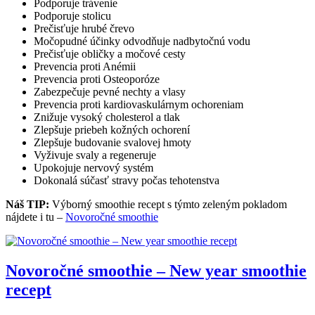
Podporuje trávenie
Podporuje stolicu
Prečisťuje hrubé črevo
Močopudné účinky odvodňuje nadbytočnú vodu
Prečisťuje obličky a močové cesty
Prevencia proti Anémii
Prevencia proti Osteoporóze
Zabezpečuje pevné nechty a vlasy
Prevencia proti kardiovaskulárnym ochoreniam
Znižuje vysoký cholesterol a tlak
Zlepšuje priebeh kožných ochorení
Zlepšuje budovanie svalovej hmoty
Vyživuje svaly a regeneruje
Upokojuje nervový systém
Dokonalá súčasť stravy počas tehotenstva
Náš TIP:
Výborný smoothie recept s týmto zeleným pokladom
nájdete i tu –
Novoročné smoothie
Novoročné smoothie – New year smoothie
recept