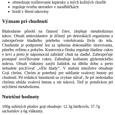
obmedzuje rozširovanie lupienky a iných kožných chorôb
reguluje tvorbu steroidov v naodbličkách
brzdí v šírení rakoviny
Význam pri chudnutí
Blahodarne pôsobí na činnosť čriev, zlepšuje metabolizmus
tukov. Obsah antioxidantov je účinný pri detoxikácií organizmu a
zabezpečenie hladkého priebehu vstrebávania živín do tela.
Chudnutie je podporené len za splnenia dokonalého stravovania,
pitného režimu a pohybu. Kustovnica čínska reguluje hladinu cukru
v krvi a preto je nápomocná zabrániť chuti na sladké. Zabezpečuje
postupné uvoľňovanie cukru. Zabraňuje kolísaniu glykemického
indexu. Obsah vlákniny zasýti žalúdok na dlhšiu dobu a preto
nebudete pociťovať „vlčie hlady“. V malom množstve obsahuje
Goji chróm. Chróm je potrebný pre udržanie svalovej hmoty pri
chudnutí. Pri redukcii hmotnosti sa zvykne stávať, že pri nedostatku
chrómu ubúda svalová hmota a nie tuková. Tiež je pomôckou pri
urýchlení metabolizmu.
Nutričné hodnoty
100g sušených plodov goji obsahuje: 12.3g bielkovín, 57.7g
sacharidov a 6g vlákniny.