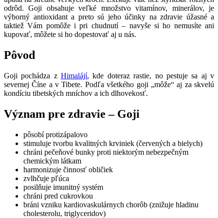
odrôd. Goji obsahuje veľké množstvo vitamínov, minerálov, je
výborný antioxidant a preto sú jeho účinky na zdravie úžasné a
taktiež Vám pomôže i pri chudnutí – navyše si ho nemusíte ani
kupovať, môžete si ho dopestovať aj u nás.
Pôvod
Goji pochádza z
Himalájí
, kde doteraz rastie, no pestuje sa aj v
severnej Číne a v Tibete. Podľa všetkého goji „môže“ aj za skvelú
kondíciu tibetských mníchov a ich dlhovekosť.
Význam pre zdravie – Goji
pôsobí protizápalovo
stimuluje tvorbu kvalitných krviniek (červených a bielych)
chráni pečeňové bunky proti niektorým nebezpečným
chemickým látkam
harmonizuje činnosť obličiek
zvlhčuje pľúca
posilňuje imunitný systém
chráni pred cukrovkou
bráni vzniku kardiovaskulárnych chorôb (znižuje hladinu
cholesterolu, triglyceridov)