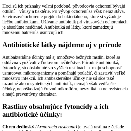
Hoci sú ich príznaky veľmi podobné, pôvodcovia ochorení bývajú
odlišní – vírusy a baktérie. Pri vývoji ochorení sa však neraz stáva,
že vírusové ochorenie prejde do bakteriálneho, ktoré si vyžaduje
liečbu antibiotikami. Užívanie antibiotík pri vírusových ochoreniach
je absolútne neúčinné. Antibiotiká sú látky, ktoré zamedzujú
množeniu baktérií a usmrcujú ich.
Antibiotické látky nájdeme aj v prírode
Antibakteriálne účinky má aj množstvo bežných rastlín, ktoré sa
oddávna využívali v ľudovom liečiteľstve. Prírodné antibiotiká,
fytoncídy, sú obsiahnuté vo vyšších rastlinách a majú schopnosť
usmrcovať mikroorganizmy a pomáhajú potlačiť, či zastaviť veľké
množstvo infekcií. Ich antibakteriálne účinky nie sú síce také
razantné ako u syntetických antibiotík, nemajú však vedľajšie
účinky, nepoškodzujú črevnú mikroflóru, nevzniká na ne rezistencia
a majú preventívny charakter.
Rastliny obsahujúce fytoncídy a ich
antibiotické účinky:
Chren dedinský
(Armoracia rusticana)
je trvalá rastlina z čeľade