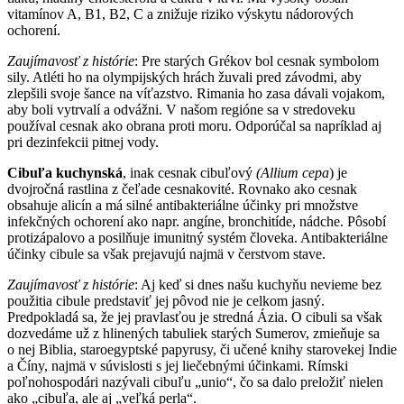
vitamínov A, B1, B2, C a znižuje riziko výskytu nádorových
ochorení.
Zaujímavosť z histórie
: Pre starých Grékov bol cesnak symbolom
sily. Atléti ho na olympijských hrách žuvali pred závodmi, aby
zlepšili svoje šance na víťazstvo. Rimania ho zasa dávali vojakom,
aby boli vytrvalí a odvážni. V našom regióne sa v stredoveku
používal cesnak ako obrana proti moru. Odporúčal sa napríklad aj
pri dezinfekcii pitnej vody.
Cibuľa kuchynská
, inak cesnak cibuľový
(Allium cepa
) je
dvojročná rastlina z čeľade cesnakovité. Rovnako ako cesnak
obsahuje alicín a má silné antibakteriálne účinky pri množstve
infekčných ochorení ako napr. angíne, bronchitíde, nádche. Pôsobí
protizápalovo a posilňuje imunitný systém človeka. Antibakteriálne
účinky cibule sa však prejavujú najmä v čerstvom stave.
Zaujímavosť z histórie
: Aj keď si dnes našu kuchyňu nevieme bez
použitia cibule predstaviť jej pôvod nie je celkom jasný.
Predpokladá sa, že jej pravlasťou je stredná Ázia. O cibuli sa však
dozvedáme už z hlinených tabuliek starých Sumerov, zmieňuje sa
o nej Biblia, staroegyptské papyrusy, či učené knihy starovekej Indie
a Číny, najmä v súvislosti s jej liečebnými účinkami. Rímski
poľnohospodári nazývali cibuľu „unio“, čo sa dalo preložiť nielen
ako „cibuľa, ale aj „veľká perla“.