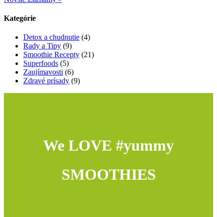
Kategórie
Detox a chudnutie
(4)
Rady a Tipy
(9)
Smoothie Recepty
(21)
Superfoods
(5)
Zaujímavosti
(6)
Zdravé prísady
(9)
We LOVE #yummy
SMOOTHIES