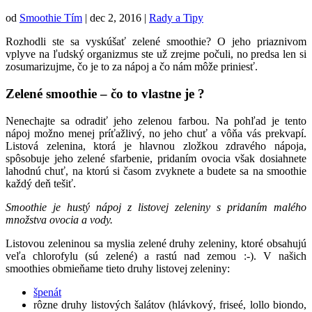
od
Smoothie Tím
|
dec 2, 2016
|
Rady a Tipy
Rozhodli ste sa vyskúšať zelené smoothie? O jeho priaznivom
vplyve na ľudský organizmus ste už zrejme počuli, no predsa len si
zosumarizujme, čo je to za nápoj a čo nám môže priniesť.
Zelené smoothie – čo to vlastne je ?
Nenechajte sa odradiť jeho zelenou farbou. Na pohľad je tento
nápoj možno menej príťažlivý, no jeho chuť a vôňa vás prekvapí.
Listová zelenina, ktorá je hlavnou zložkou zdravého nápoja,
spôsobuje jeho zelené sfarbenie, pridaním ovocia však dosiahnete
lahodnú chuť, na ktorú si časom zvyknete a budete sa na smoothie
každý deň tešiť.
Smoothie je hustý nápoj z listovej zeleniny s pridaním malého
množstva ovocia a vody.
Listovou zeleninou sa myslia zelené druhy zeleniny, ktoré obsahujú
veľa chlorofylu (sú zelené) a rastú nad zemou :-). V našich
smoothies obmieňame tieto druhy listovej zeleniny:
špenát
rôzne druhy listových šalátov (hlávkový, friseé, lollo biondo,