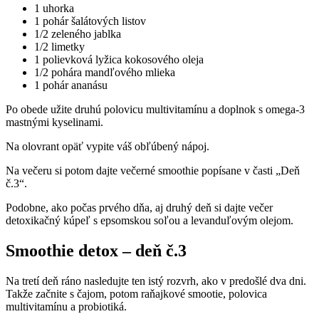
1 uhorka
1 pohár šalátových listov
1/2 zeleného jablka
1/2 limetky
1 polievková lyžica kokosového oleja
1/2 pohára mandľového mlieka
1 pohár ananásu
Po obede užite druhú polovicu multivitamínu a doplnok s omega-3
mastnými kyselinami.
Na olovrant opäť vypite váš obľúbený nápoj.
Na večeru si potom dajte večerné smoothie popísane v časti „Deň
č.3“.
Podobne, ako počas prvého dňa, aj druhý deň si dajte večer
detoxikačný kúpeľ s epsomskou soľou a levanduľovým olejom.
Smoothie detox – deň č.3
Na tretí deň ráno nasledujte ten istý rozvrh, ako v predošlé dva dni.
Takže začnite s čajom, potom raňajkové smootie, polovica
multivitamínu a probiotiká.