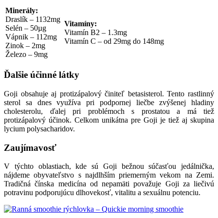
Minerály:
Draslík – 1132mg
Vitamíny:
Selén – 50µg
Vitamín B2 – 1.3mg
Vápnik – 112mg
Vitamín C – od 29mg do 148mg
Zinok – 2mg
Železo – 9mg
Ďalšie účinné látky
Goji obsahuje aj protizápalový činiteľ betasisterol. Tento rastlinný
sterol sa dnes využíva pri podpornej liečbe zvýšenej hladiny
cholesterolu, ďalej pri problémoch s prostatou a má tiež
protizápalový účinok. Celkom unikátna pre Goji je tiež aj skupina
lycium polysacharidov.
Zaujímavosť
V týchto oblastiach, kde sú Goji bežnou súčasťou jedálnička,
nájdeme obyvateľstvo s najdlhším priemerným vekom na Zemi.
Tradičná čínska medicína od nepamäti považuje Goji za liečivú
potravinu podporujúcu dlhovekosť, vitalitu a sexuálnu potenciu.