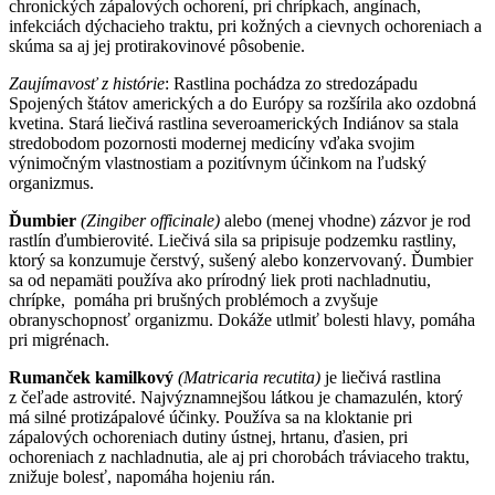
chronických zápalových ochorení, pri chrípkach, angínach,
infekciách dýchacieho traktu, pri kožných a cievnych ochoreniach a
skúma sa aj jej protirakovinové pôsobenie.
Zaujímavosť z histórie
: Rastlina pochádza zo stredozápadu
Spojených štátov amerických a do Európy sa rozšírila ako ozdobná
kvetina. Stará liečivá rastlina severoamerických Indiánov sa stala
stredobodom pozornosti modernej medicíny vďaka svojim
výnimočným vlastnostiam a pozitívnym účinkom na ľudský
organizmus.
Ďumbier
(Zingiber officinale)
alebo (menej vhodne) zázvor je rod
rastlín ďumbierovité. Liečivá sila sa pripisuje podzemku rastliny,
ktorý sa konzumuje čerstvý, sušený alebo konzervovaný. Ďumbier
sa od nepamäti používa ako prírodný liek proti nachladnutiu,
chrípke, pomáha pri brušných problémoch a zvyšuje
obranyschopnosť organizmu. Dokáže utlmiť bolesti hlavy, pomáha
pri migrénach.
Rumanček kamilkový
(Matricaria recutita)
je liečivá rastlina
z čeľade astrovité. Najvýznamnejšou látkou je chamazulén, ktorý
má silné protizápalové účinky. Používa sa na kloktanie pri
zápalových ochoreniach dutiny ústnej, hrtanu, ďasien, pri
ochoreniach z nachladnutia, ale aj pri chorobách tráviaceho traktu,
znižuje bolesť, napomáha hojeniu rán.