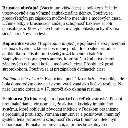
Brusnica obyčajná
(Vaccinium vitis-idaea) je poloker z čeľade
vresovcovité a má výrazné antibakteriálne účinky. Používa sa
predovšetkým pri zápaloch močového mechúra a močových ciest.
Účinné látky v brusniciach znižujú schopnosť baktérie E.coli
(spôsobuje až 90% všetkých infekcií v tejto oblasti) uchytiť sa na
stenách močových ciest.
Kapucínka väčšia
(
Tropaeolum majus
) je popínavá alebo prízemná
rastlina s kvetmi, z ktorých vznikne plod. Ide o silné prírodné
antibiotikum. Pôsobí proti všetkým 46 kmeňom baktérie
Staphylococcus pyogenes aureus, ktoré sú častými pôvodcami
zápalových ochorení kože a močových ciest. Pôsobí tiež proti
streptokokom. Používa sa aj pri zápaloch dýchacích ciest.
Zaujímavosť z histórie
: Kapucínka pochádza z Južnej Ameriky, kde
bola domorodým obyvateľstvom využívaná ako liečivá rastlina. Na
naše územie dorazila v 17. storočí ako okrasná rastlina.
Echinacea (Echinacea)
je rod patriaci do čeľade astrovité. Pôsobí
proti baktériám a vírusom tak, že aktivuje krvinky imunitného
systému, ktoré pohlcujú pôvodcu infekcie v ľudskom organizme
a produkujú protilátky. Pomáha stimulovať a posilňovať imunitný
systém, teda prirodzenú schopnosť človeka brániť sa infekčným
ochoreniam. Pomáha pri prevencii, aj pri liečbe akútnych i