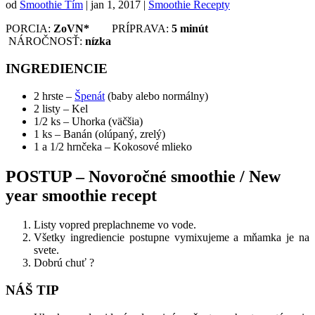
od
Smoothie Tím
|
jan 1, 2017
|
Smoothie Recepty
PORCIA:
ZoVN*
PRÍPRAVA:
5 minút
NÁROČNOSŤ:
nízka
INGREDIENCIE
2 hrste –
Špenát
(baby alebo normálny)
2 listy – Kel
1/2 ks – Uhorka (väčšia)
1 ks – Banán (olúpaný, zrelý)
1 a 1/2 hrnčeka – Kokosové mlieko
POSTUP – Novoročné smoothie / New
year smoothie recept
Listy vopred preplachneme vo vode.
Všetky ingrediencie postupne vymixujeme a mňamka je na
svete.
Dobrú chuť ?
NÁŠ TIP