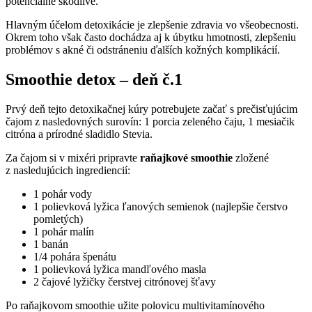
potenciálne škodlivé.
Hlavným účelom detoxikácie je zlepšenie zdravia vo všeobecnosti.
Okrem toho však často dochádza aj k úbytku hmotnosti, zlepšeniu
problémov s akné či odstráneniu ďalších kožných komplikácií.
Smoothie detox – deň č.1
Prvý deň tejto detoxikačnej kúry potrebujete začať s prečisťujúcim
čajom z nasledovných surovín: 1 porcia zeleného čaju, 1 mesiačik
citróna a prírodné sladidlo Stevia.
Za čajom si v mixéri pripravte
raňajkové smoothie
zložené
z nasledujúcich ingrediencií:
1 pohár vody
1 polievková lyžica ľanových semienok (najlepšie čerstvo
pomletých)
1 pohár malín
1 banán
1/4 pohára špenátu
1 polievková lyžica mandľového masla
2 čajové lyžičky čerstvej citrónovej šťavy
Po raňajkovom smoothie užite polovicu multivitamínového