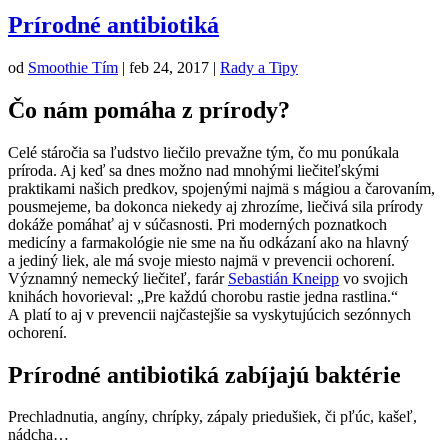
Prírodné antibiotiká
od
Smoothie Tím
|
feb 24, 2017
|
Rady a Tipy
Čo nám pomáha z prírody?
Celé stáročia sa ľudstvo liečilo prevažne tým, čo mu ponúkala
príroda. Aj keď sa dnes možno nad mnohými liečiteľskými
praktikami našich predkov, spojenými najmä s mágiou a čarovaním,
pousmejeme, ba dokonca niekedy aj zhrozíme, liečivá sila prírody
dokáže pomáhať aj v súčasnosti. Pri moderných poznatkoch
medicíny a farmakológie nie sme na ňu odkázaní ako na hlavný
a jediný liek, ale má svoje miesto najmä v prevencii ochorení.
Významný nemecký liečiteľ, farár
Sebastián Kneipp
vo svojich
knihách hovorieval: „Pre každú chorobu rastie jedna rastlina.“
A platí to aj v prevencii najčastejšie sa vyskytujúcich sezónnych
ochorení.
Prírodné antibiotiká zabíjajú baktérie
Prechladnutia, angíny, chrípky, zápaly priedušiek, či pľúc, kašeľ,
nádcha…