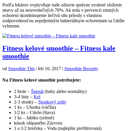
Podľa lekárov ovplyvňuje naše zdravie správne zvolené zloženie
stravy až na neuveriteľných 70%. Ak teda v prevencii zimných
ochorení skombinujeme liečivú silu prírody s vlastnou
zodpovednosťou nepríjemným bakteriálnym ochoreniam sa ľahšie
vyhneme.
Fitness kelové smoothie – Fitness kale
smoothie
od
Smoothie Tím
|
feb 10, 2017
|
Smoothie Recepty
Na Fitness kelové smoothie potrebujete:
2 hrste –
Špenát
(baby alebo normálny)
3-4 listy –
Kel
2-3 stonky –
Stonkový zelér
1 ks – Uhorka (väčšia)
1/2 ks – Citrón (štava)
1 ks – Jablko (zelené)
kúsok olúpaného Zázvoru
1 a 1/2 hrnčeka – Voda (najlepšie prefiltrovaná)