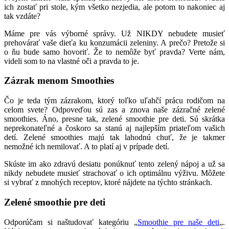
ich zostať pri stole, kým všetko nezjedia, ale potom to nakoniec aj
tak vzdáte?
Máme pre vás výborné správy. Už NIKDY nebudete musieť
prehovárať vaše dieťa ku konzumácii zeleniny. A prečo? Pretože si
o ňu bude samo hovoriť. Že to nemôže byť pravda? Verte nám,
videli som to na vlastné oči a pravda to je.
Zázrak menom Smoothies
Čo je teda tým zázrakom, ktorý toľko uľahčí prácu rodičom na
celom svete? Odpoveďou sú zas a znova naše zázračné zelené
smoothies. Áno, presne tak, zelené smoothie pre deti. Sú skrátka
neprekonateľné a čoskoro sa stanú aj najlepším priateľom vašich
detí. Zelené smoothies majú tak lahodnú chuť, že je takmer
nemožné ich nemilovať. A to platí aj v prípade detí.
Skúste im ako zdravú desiatu ponúknuť tento zelený nápoj a už sa
nikdy nebudete musieť strachovať o ich optimálnu výživu. Môžete
si vybrať z mnohých receptov, ktoré nájdete na týchto stránkach.
Zelené smoothie pre deti
Odporúčam si naštudovať kategóriu „
Smoothie pre naše deti
„.