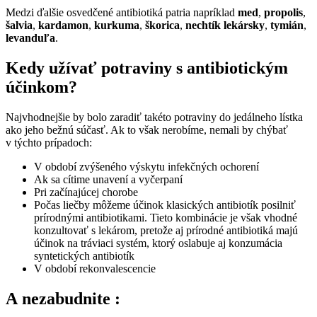
Medzi ďalšie osvedčené antibiotiká patria napríklad
med
,
propolis
,
šalvia
,
kardamon
,
kurkuma
,
škorica
,
nechtík lekársky
,
tymián
,
levanduľa
.
Kedy užívať potraviny s antibiotickým
účinkom?
Najvhodnejšie by bolo zaradiť takéto potraviny do jedálneho lístka
ako jeho bežnú súčasť. Ak to však nerobíme, nemali by chýbať
v týchto prípadoch:
V období zvýšeného výskytu infekčných ochorení
Ak sa cítime unavení a vyčerpaní
Pri začínajúcej chorobe
Počas liečby môžeme účinok klasických antibiotík posilniť
prírodnými antibiotikami. Tieto kombinácie je však vhodné
konzultovať s lekárom, pretože aj prírodné antibiotiká majú
účinok na tráviaci systém, ktorý oslabuje aj konzumácia
syntetických antibiotík
V období rekonvalescencie
A nezabudnite :