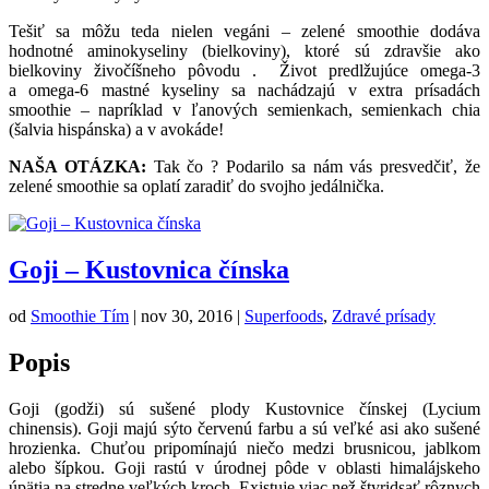
Tešiť sa môžu teda nielen vegáni – zelené smoothie dodáva
hodnotné aminokyseliny (bielkoviny), ktoré sú zdravšie ako
bielkoviny živočíšneho pôvodu . Život predlžujúce omega-3
a omega-6 mastné kyseliny sa nachádzajú v extra prísadách
smoothie – napríklad v ľanových semienkach, semienkach chia
(šalvia hispánska) a v avokáde!
NAŠA OTÁZKA:
Tak čo ? Podarilo sa nám vás presvedčiť, že
zelené smoothie sa oplatí zaradiť do svojho jedálnička.
Goji – Kustovnica čínska
od
Smoothie Tím
|
nov 30, 2016
|
Superfoods
,
Zdravé prísady
Popis
Goji (godži) sú sušené plody Kustovnice čínskej (Lycium
chinensis). Goji majú sýto červenú farbu a sú veľké asi ako sušené
hrozienka. Chuťou pripomínajú niečo medzi brusnicou, jablkom
alebo šípkou. Goji rastú v úrodnej pôde v oblasti himalájskeho
úpätia na stredne veľkých kroch. Existuje viac než štyridsať rôznych