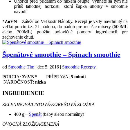
Uhorku pred pridaním do mixéra ošupte, vyhnete sa tým nie
príliš lahodnej horkosti, ktorú šupka uhorky v smoothie
navodí.
*
ZoVN
– Záleží od Veľkosti Nádoby. Recept je vždy navrhnutý na
veľkú porciu t.z. 2L nádoba, do nádob pre menšie mixéry (600ML
alebo 700ML) použite polovičné pomery ingrediencií pre
zachovanie chuti.
Špenátové smoothie – Spinach smoothie
od
Smoothie Tím
|
dec 5, 2016
|
Smoothie Recepty
PORCIA:
ZoVN*
PRÍPRAVA:
5 minút
NÁROČNOSŤ:
nízka
INGREDIENCIE
ZELENINOVÁ/LISTOVÁ/KOREŇOVÁ ZLOŽKA
400 g –
Špenát
(baby alebo normálny)
OVOCNÁ ZLOŽKA/SEMENÁ