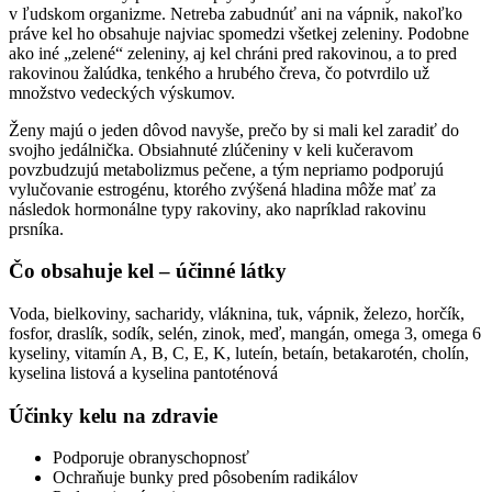
v ľudskom organizme. Netreba zabudnúť ani na vápnik, nakoľko
práve kel ho obsahuje najviac spomedzi všetkej zeleniny. Podobne
ako iné „zelené“ zeleniny, aj kel chráni pred rakovinou, a to pred
rakovinou žalúdka, tenkého a hrubého čreva, čo potvrdilo už
množstvo vedeckých výskumov.
Ženy majú o jeden dôvod navyše, prečo by si mali kel zaradiť do
svojho jedálnička. Obsiahnuté zlúčeniny v keli kučeravom
povzbudzujú metabolizmus pečene, a tým nepriamo podporujú
vylučovanie estrogénu, ktorého zvýšená hladina môže mať za
následok hormonálne typy rakoviny, ako napríklad rakovinu
prsníka.
Čo obsahuje kel – účinné látky
Voda, bielkoviny, sacharidy, vláknina, tuk, vápnik, železo, horčík,
fosfor, draslík, sodík, selén, zinok, meď, mangán, omega 3, omega 6
kyseliny, vitamín A, B, C, E, K, luteín, betaín, betakarotén, cholín,
kyselina listová a kyselina pantoténová
Účinky kelu na zdravie
Podporuje obranyschopnosť
Ochraňuje bunky pred pôsobením radikálov