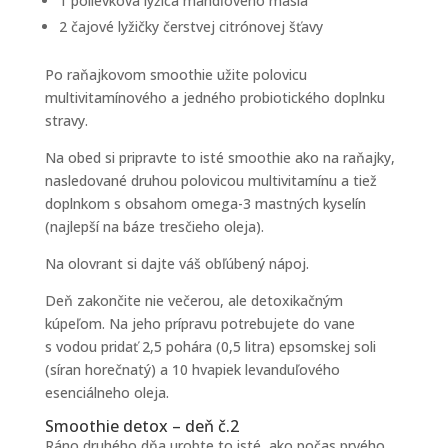
1 polievková lyžica mandľového masla
2 čajové lyžičky čerstvej citrónovej šťavy
Po raňajkovom smoothie užite polovicu
multivitamínového a jedného probiotického doplnku
stravy.
Na obed si pripravte to isté smoothie ako na raňajky,
nasledované druhou polovicou multivitamínu a tiež
doplnkom s obsahom omega-3 mastných kyselín
(najlepší na báze tresčieho oleja).
Na olovrant si dajte váš obľúbený nápoj.
Deň zakončite nie večerou, ale detoxikačným
kúpeľom. Na jeho prípravu potrebujete do vane
s vodou pridať 2,5 pohára (0,5 litra) epsomskej soli
(síran horečnatý) a 10 hvapiek levanduľového
esenciálneho oleja.
Smoothie detox – deň č.2
Ráno druhého dňa urobte to isté, ako počas prvého