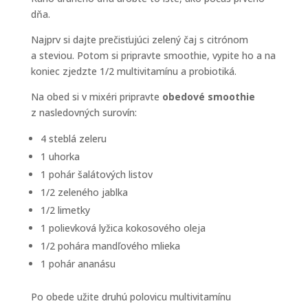
dňa.
Najprv si dajte prečisťujúci zelený čaj s citrónom
a steviou. Potom si pripravte smoothie, vypite ho a na
koniec zjedzte 1/2 multivitamínu a probiotiká.
Na obed si v mixéri pripravte
obedové smoothie
z nasledovných surovín:
4 steblá zeleru
1 uhorka
1 pohár šalátových listov
1/2 zeleného jablka
1/2 limetky
1 polievková lyžica kokosového oleja
1/2 pohára mandľového mlieka
1 pohár ananásu
Po obede užite druhú polovicu multivitamínu