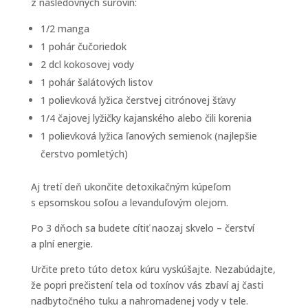
z nasledovných surovín:
1/2 manga
1 pohár čučoriedok
2 dcl kokosovej vody
1 pohár šalátových listov
1 polievková lyžica čerstvej citrónovej šťavy
1/4 čajovej lyžičky kajanského alebo čili korenia
1 polievková lyžica ľanových semienok (najlepšie
čerstvo pomletých)
Aj tretí deň ukončite detoxikačným kúpeľom
s epsomskou soľou a levanduľovým olejom.
Po 3 dňoch sa budete cítiť naozaj skvelo – čerství
a plní energie.
Určite preto túto detox kúru vyskúšajte. Nezabúdajte,
že popri prečistení tela od toxínov vás zbaví aj časti
nadbytočného tuku a nahromadenej vody v tele.