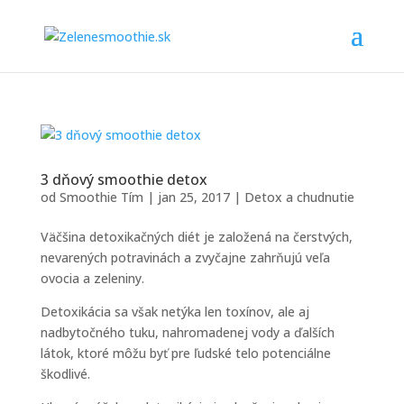
3 dňový smoothie detox
od
Smoothie Tím
|
jan 25, 2017
|
Detox a chudnutie
Väčšina detoxikačných diét je založená na čerstvých,
nevarených potravinách a zvyčajne zahrňujú veľa
ovocia a zeleniny.
Detoxikácia sa však netýka len toxínov, ale aj
nadbytočného tuku, nahromadenej vody a ďalších
látok, ktoré môžu byť pre ľudské telo potenciálne
škodlivé.