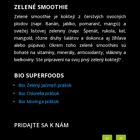
ZELENÉ SMOOTHIE
Zelené smoothie je koktejl z čerstvých ovocných
plodov (napr. Banán, jablko, pomaranč, mango) a
sviežej listovej zeleniny (napr. Špenát, rukola, kel,
mangold, rôzne druhy šalátov a dokonca aj žíhľava
alebo púpava). Okrem toho zelené smoothies sú
bohaté na vitamíny, minerály, antioxidanty, vlákniny a
bielkoviny. Ste pripravení na svoj prvý zelený koktejl?
BIO SUPERFOODS
Bio Zelený Jačmeň prášok
Bio Chlorella prášok
Bio Moringa prášok
PRIDAJTE SA K NÁM