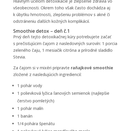
Hlavným účelom detoxikácie je zlepšenie zdravia vo
všeobecnosti. Okrem toho však často dochádza aj
k úbytku hmotnosti, zlepšeniu problémov s akné či
odstráneniu ďalších kožných komplikácií.
Smoothie detox – deň č.1
Prvý deň tejto detoxikačnej kúry potrebujete začať
s prečisťujúcim čajom z nasledovných surovín: 1 porcia
zeleného čaju, 1 mesiačik citróna a prírodné sladidlo
Stevia.
Za čajom si v mixéri pripravte
raňajkové smoothie
zložené z nasledujúcich ingrediencií:
1 pohár vody
1 polievková lyžica ľanových semienok (najlepšie
čerstvo pomletých)
1 pohár malín
1 banán
1/4 pohára špenátu