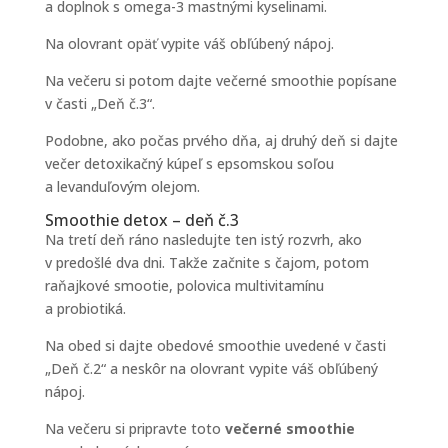
a doplnok s omega-3 mastnými kyselinami.
Na olovrant opäť vypite váš obľúbený nápoj.
Na večeru si potom dajte večerné smoothie popísane
v časti „Deň č.3“.
Podobne, ako počas prvého dňa, aj druhý deň si dajte
večer detoxikačný kúpeľ s epsomskou soľou
a levanduľovým olejom.
Smoothie detox – deň č.3
Na tretí deň ráno nasledujte ten istý rozvrh, ako
v predošlé dva dni. Takže začnite s čajom, potom
raňajkové smootie, polovica multivitamínu
a probiotiká.
Na obed si dajte obedové smoothie uvedené v časti
„Deň č.2“ a neskôr na olovrant vypite váš obľúbený
nápoj.
Na večeru si pripravte toto
večerné smoothie