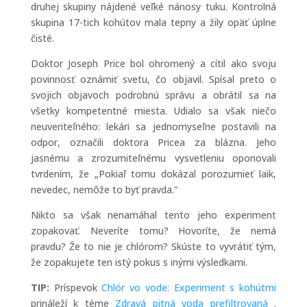
druhej skupiny nájdené veľké nánosy tuku. Kontrolná
skupina 17-tich kohútov mala tepny a žily opäť úplne
čisté.
Doktor Joseph Price bol ohromený a cítil ako svoju
povinnosť oznámiť svetu, čo objavil. Spísal preto o
svojich objavoch podrobnú správu a obrátil sa na
všetky kompetentné miesta. Udialo sa však niečo
neuveriteľného: lekári sa jednomyseľne postavili na
odpor, označili doktora Pricea za blázna. Jeho
jasnému a zrozumiteľnému vysvetleniu oponovali
tvrdením, že „Pokiaľ tomu dokázal porozumieť laik,
nevedec, nemôže to byť pravda.“
Nikto sa však nenamáhal tento jeho experiment
zopakovať. Neveríte tomu? Hovoríte, že nemá
pravdu? Že to nie je chlórom? Skúste to vyvrátiť tým,
že zopakujete ten istý pokus s inými výsledkami.
TIP:
Príspevok
Chlór vo vode: Experiment s kohútmi
prináleží k téme
Zdravá pitná voda prefiltrovaná
.