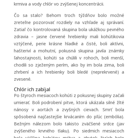
krmiva a vody chlór vo zvýšenej koncentrácii.
Čo sa stalo? Behom troch týždňov bolo možné
zreteľne pozorovať rozdiely na vzhľade aj správaní.
Zatiaľ čo kontrolovaná skupina bola ukážkou pevného
zdravia – jasne červené hrebienky mali kohútikovia
vztýčené, perie krásne hladké a čisté, boli aktívni,
hašteriví a mohutní, pokusná skupina javila známky
ľahostajnosti, kohúti sa chúlili v rohoch, boli menší,
chodili so zježeným perím, ako by im bola zima, boli
zhrbení a ich hrebienky boli bledé (neprekrvené) a
zvesené.
Chlór ich zabíjal
Po štyroch mesiacoch kohúti z pokusnej skupiny začali
umierať. Boli podrobení pitve, ktorá ukázala silné žlté
nánosy v aortách a zvyšných cievach. Smrť bola
spôsobená najčastejšie krvácaním do pľúc (embólia).
Bežným nálezom bolo takisto zväčšené srdce (jav
zvýšeného krvného tlaku). Po siedmich mesiacoch
bola väčšina kohútov mŕtva a zbytok živých bolo