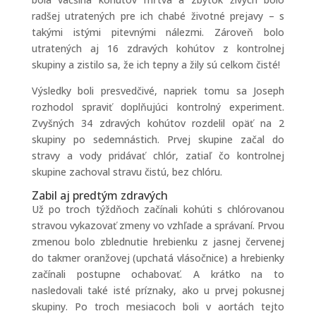
radšej utratených pre ich chabé životné prejavy – s
takými istými pitevnými nálezmi. Zároveň bolo
utratených aj 16 zdravých kohútov z kontrolnej
skupiny a zistilo sa, že ich tepny a žily sú celkom čisté!
Výsledky boli presvedčivé, napriek tomu sa Joseph
rozhodol spraviť doplňujúci kontrolný experiment.
Zvyšných 34 zdravých kohútov rozdelil opäť na 2
skupiny po sedemnástich. Prvej skupine začal do
stravy a vody pridávať chlór, zatiaľ čo kontrolnej
skupine zachoval stravu čistú, bez chlóru.
Zabil aj predtým zdravých
Už po troch týždňoch začínali kohúti s chlórovanou
stravou vykazovať zmeny vo vzhľade a správaní. Prvou
zmenou bolo zblednutie hrebienku z jasnej červenej
do takmer oranžovej (upchatá vlásočnice) a hrebienky
začínali postupne ochabovať. A krátko na to
nasledovali také isté príznaky, ako u prvej pokusnej
skupiny. Po troch mesiacoch boli v aortách tejto