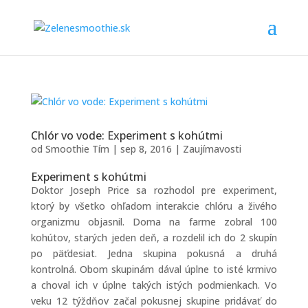
Chlór vo vode: Experiment s kohútmi
od
Smoothie Tím
|
sep 8, 2016
|
Zaujímavosti
Experiment s kohútmi
Doktor Joseph Price sa rozhodol pre experiment,
ktorý by všetko ohľadom interakcie chlóru a živého
organizmu objasnil. Doma na farme zobral 100
kohútov, starých jeden deň, a rozdelil ich do 2 skupín
po päťdesiat. Jedna skupina pokusná a druhá
kontrolná. Obom skupinám dával úplne to isté krmivo
a choval ich v úplne takých istých podmienkach. Vo
veku 12 týždňov začal pokusnej skupine pridávať do