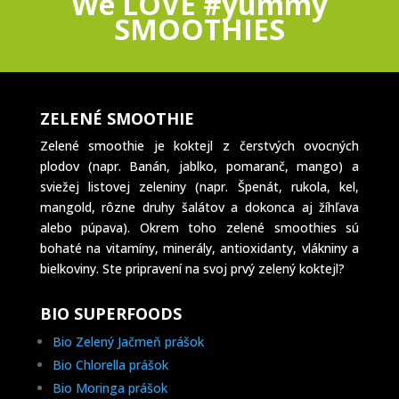
We LOVE #yummy
SMOOTHIES
ZELENÉ SMOOTHIE
Zelené smoothie je koktejl z čerstvých ovocných
plodov (napr. Banán, jablko, pomaranč, mango) a
sviežej listovej zeleniny (napr. Špenát, rukola, kel,
mangold, rôzne druhy šalátov a dokonca aj žíhľava
alebo púpava). Okrem toho zelené smoothies sú
bohaté na vitamíny, minerály, antioxidanty, vlákniny a
bielkoviny. Ste pripravení na svoj prvý zelený koktejl?
BIO SUPERFOODS
Bio Zelený Jačmeň prášok
Bio Chlorella prášok
Bio Moringa prášok