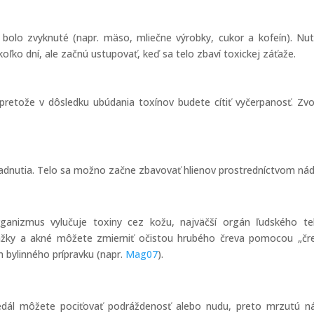
 bolo zvyknuté (napr. mäso, mliečne výrobky, cukor a kofeín). Nu
oľko dní, ale začnú ustupovať, keď sa telo zbaví toxickej záťaže.
pretože v dôsledku ubúdania toxínov budete cítiť vyčerpanosť. Zvo
chladnutia. Telo sa možno začne zbavovať hlienov prostredníctvom nád
anizmus vylučuje toxiny cez kožu, najväčší orgán ľudského te
yrážky a akné môžete zmierniť očistou hrubého čreva pomocou „čr
 bylinného prípravku (napr.
Mag07
).
jedál môžete pociťovať podráždenosť alebo nudu, preto mrzutú n