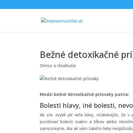
Bežné detoxikačné pr
Detox a chudnutie
Medzi bežné detoxikačné príznaky patria:
Bolesti hlavy, iné bolesti, nev
Ak ste zvykli piť veľa kávy, očakávajte, že
pociťovať bolesti svalov a kĺbov alebo nevoľno
samozrejme, iba ak vám takéto lieky nespôsobu