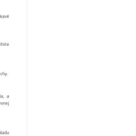
tkavé
ľnite
chy.
la, a
evnej
áladu