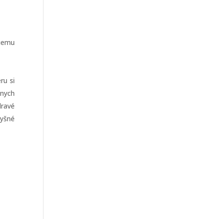
šiemu
ru si
čnych
dravé
vyšné