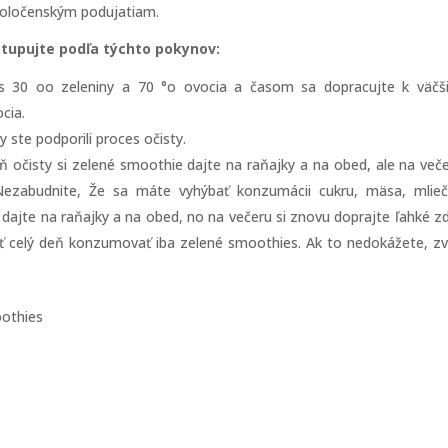
poločenským podujatiam.
ostupujte podľa týchto pokynov:
s 30 oo zeleniny a 70 °o ovocia a časom sa dopracujte k väč
cia.
y ste podporili proces očisty.
ň očisty si zelené smoothie dajte na raňajky a na obed, ale na veče
. Nezabudnite, Že sa máte vyhýbať konzumácii cukru, mäsa, mlie
dajte na raňajky a na obed, no na večeru si znovu doprajte ľahké z
ázať celý deň konzumovať iba zelené smoothies. Ak to nedokážete, z
oothies