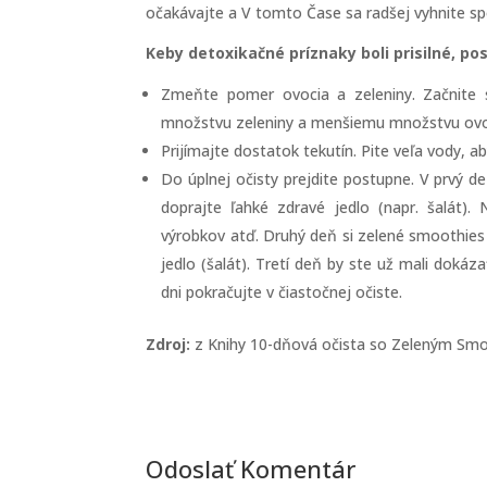
očakávajte a V tomto Čase sa radšej vyhnite s
Keby detoxikačné príznaky boli prisilné, p
Zmeňte pomer ovocia a zeleniny. Začnite 
množstvu zeleniny a menšiemu množstvu ovo
Prijímajte dostatok tekutín. Pite veľa vody, ab
Do úplnej očisty prejdite postupne. V prvý de
doprajte ľahké zdravé jedlo (napr. šalát)
výrobkov atď. Druhý deň si zelené smoothies 
jedlo (šalát). Tretí deň by ste už mali dok
dni pokračujte v čiastočnej očiste.
Zdroj:
z Knihy 10-dňová očista so Zeleným Sm
Odoslať Komentár