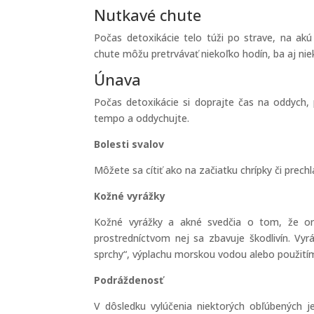
Nutkavé chute
Počas detoxikácie telo túži po strave, na akú
chute môžu pretrvávať niekoľko hodín, ba aj niek
Únava
Počas detoxikácie si doprajte čas na oddych, 
tempo a oddychujte.
Bolesti svalov
Môžete sa cítiť ako na začiatku chrípky či pre
Kožné vyrážky
Kožné vyrážky a akné svedčia o tom, že org
prostredníctvom nej sa zbavuje škodlivín. V
sprchy“, výplachu morskou vodou alebo použitím
Podráždenosť
V dôsledku vylúčenia niektorých obľúbených 