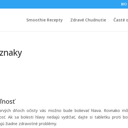
BIO
Smoothie Recepty
Zdravé Chudnutie
Časté 
íznaky
oľnosť
 v prvých dňoch očisty vás možno bude bolievať hlava. Rovnako m
sť. Ak sa bolesti hlavy nedajú vydržať, dajte si tabletku proti bol
jú žiadne zdravotné problémy.