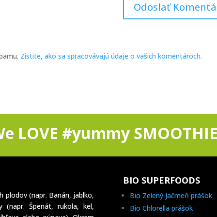
spamu.
Zistite, ako sa spracovávajú údaje o vašich komentároch.
We LOVE #yummy SMOOTHIE
BIO SUPERFOODS
h plodov (napr. Banán, jablko,
Bio Zelený Jačmeň prášok
 (napr. Špenát, rukola, kel,
Bio Chlorella prášok