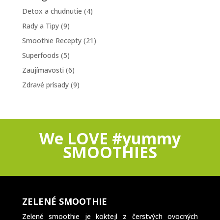
Detox a chudnutie
(4)
Rady a Tipy
(9)
Smoothie Recepty
(21)
Superfoods
(5)
Zaujímavosti
(6)
Zdravé prísady
(9)
We LOVE #yummy
SMOOTHIES
ZELENÉ SMOOTHIE
Zelené smoothie je koktejl z čerstvých ovocných