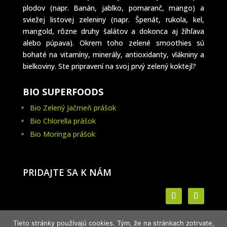
plodov (napr. Banán, jablko, pomaranč, mango) a
sviežej listovej zeleniny (napr. Špenát, rukola, kel,
mangold, rôzne druhy šalátov a dokonca aj žíhľava
alebo púpava). Okrem toho zelené smoothies sú
bohaté na vitamíny, minerály, antioxidanty, vlákniny a
bielkoviny. Ste pripravení na svoj prvý zelený koktejl?
BIO SUPERFOODS
Bio Zelený Jačmeň prášok
Bio Chlorella prášok
Bio Moringa prášok
PRIDAJTE SA K NÁM
Výživový poradca pre deti a mládež
Tieto stránky používajú cookies. Tým, že na stránkach zotrvate,