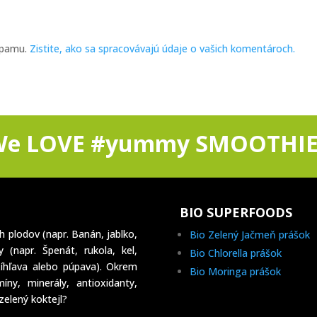
spamu.
Zistite, ako sa spracovávajú údaje o vašich komentároch.
We LOVE #yummy SMOOTHIE
BIO SUPERFOODS
h plodov (napr. Banán, jablko,
Bio Zelený Jačmeň prášok
 (napr. Špenát, rukola, kel,
Bio Chlorella prášok
íhľava alebo púpava). Okrem
Bio Moringa prášok
ny, minerály, antioxidanty,
 zelený koktejl?