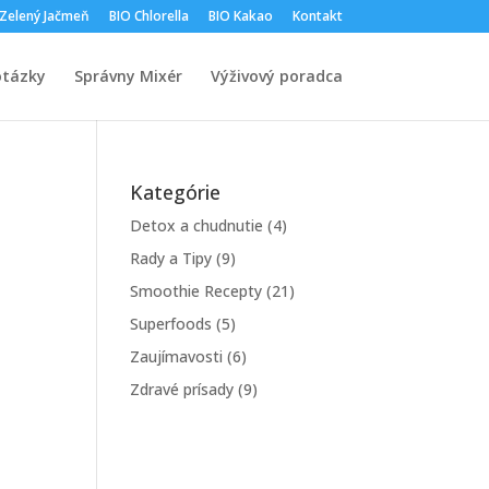
 Zelený Jačmeň
BIO Chlorella
BIO Kakao
Kontakt
otázky
Správny Mixér
Výživový poradca
Kategórie
Detox a chudnutie
(4)
Rady a Tipy
(9)
Smoothie Recepty
(21)
Superfoods
(5)
Zaujímavosti
(6)
Zdravé prísady
(9)