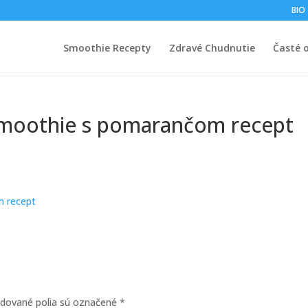
BIO
Smoothie Recepty
Zdravé Chudnutie
Časté 
 smoothie s pomarančom recept
dované polia sú označené
*