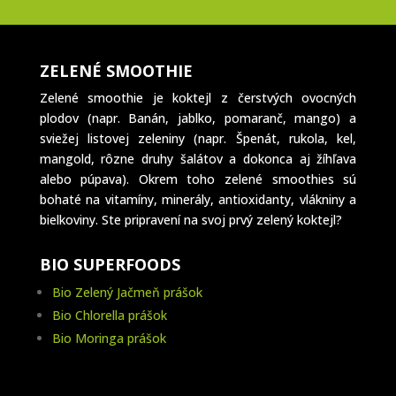
ZELENÉ SMOOTHIE
Zelené smoothie je koktejl z čerstvých ovocných
plodov (napr. Banán, jablko, pomaranč, mango) a
sviežej listovej zeleniny (napr. Špenát, rukola, kel,
mangold, rôzne druhy šalátov a dokonca aj žíhľava
alebo púpava). Okrem toho zelené smoothies sú
bohaté na vitamíny, minerály, antioxidanty, vlákniny a
bielkoviny. Ste pripravení na svoj prvý zelený koktejl?
BIO SUPERFOODS
Bio Zelený Jačmeň prášok
Bio Chlorella prášok
Bio Moringa prášok