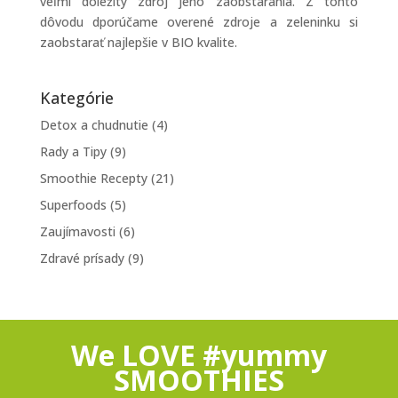
veľmi dôležitý zdroj jeho zaobstarania. Z tohto
dôvodu dporúčame overené zdroje a zeleninku si
zaobstarať najlepšie v BIO kvalite.
Kategórie
Detox a chudnutie
(4)
Rady a Tipy
(9)
Smoothie Recepty
(21)
Superfoods
(5)
Zaujímavosti
(6)
Zdravé prísady
(9)
We LOVE #yummy
SMOOTHIES