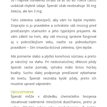
že i napriek odhaleniu omylu sa až do 80. rokov často
uvádzali chybné údaje. Špenát však neobsahuje 30 mg
železa, ale len 3 mg.
Táto zelenina zabezpečí, aby vám to lepšie myslelo.
Doprajte si ju pravidelne a ochránite váš mozog pred
predčasným starnutím a jeho typickými prejavmi. Ak
vám záleží na tom, aby váš mozog správne fungoval
aj v pokročilejšom veku, riaďte sa jednoduchým
pravidlom – čím tmavšia listová zelenina, tým lepšie.
Má pomerne slabú a plytkú koreňovú sústavu a preto
je náročný na vlahu. Pri nedostatočnej vlhkosti pôdy
špenát rastie pomaly, vytvára málo listov horšej
kvality. Sucho ďalej podporuje predčasné vybiehanie
do kvetu. Špenát neznáša kyslé pôdy, preto ich
musíme upraviť vápnením.
Upozornenie
Špenát môže v dôsledku chemického hnojenia
obsahovať nadmerné množstvá dusičňanov, preto je