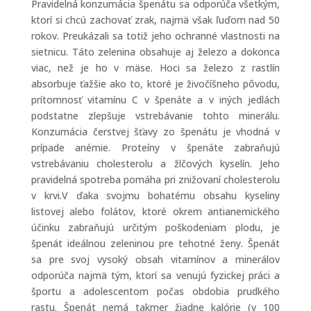
Pravidelná konzumácia špenátu sa odporúča všetkým,
ktorí si chcú zachovať zrak, najmä však ľuďom nad 50
rokov. Preukázali sa totiž jeho ochranné vlastnosti na
sietnicu. Táto zelenina obsahuje aj železo a dokonca
viac, než je ho v mäse. Hoci sa železo z rastlín
absorbuje ťažšie ako to, ktoré je živočíšneho pôvodu,
prítomnosť vitamínu C v špenáte a v iných jedlách
podstatne zlepšuje vstrebávanie tohto minerálu.
Konzumácia čerstvej šťavy zo špenátu je vhodná v
prípade anémie. Proteíny v špenáte zabraňujú
vstrebávaniu cholesterolu a žlčových kyselín. Jeho
pravidelná spotreba pomáha pri znižovaní cholesterolu
v krvi.V ďaka svojmu bohatému obsahu kyseliny
listovej alebo folátov, ktoré okrem antianemického
účinku zabraňujú určitým poškodeniam plodu, je
špenát ideálnou zeleninou pre tehotné ženy. Špenát
sa pre svoj vysoký obsah vitamínov a minerálov
odporúča najmä tým, ktorí sa venujú fyzickej práci a
športu a adolescentom počas obdobia prudkého
rastu. Špenát nemá takmer žiadne kalórie (v 100