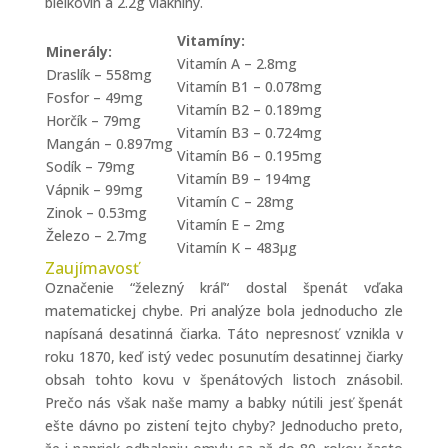
bielkovín a 2.2g vlákniny.
Vitamíny:
Minerály:
Vitamín A – 2.8mg
Draslík – 558mg
Vitamín B1 – 0.078mg
Fosfor – 49mg
Vitamín B2 – 0.189mg
Horčík – 79mg
Vitamín B3 – 0.724mg
Mangán – 0.897mg
Vitamín B6 – 0.195mg
Sodík – 79mg
Vitamín B9 – 194mg
Vápnik – 99mg
Vitamín C – 28mg
Zinok – 0.53mg
Vitamín E – 2mg
Železo – 2.7mg
Vitamín K – 483µg
Zaujímavosť
Označenie “železný kráľ“ dostal špenát vďaka
matematickej chybe. Pri analýze bola jednoducho zle
napísaná desatinná čiarka. Táto nepresnosť vznikla v
roku 1870, keď istý vedec posunutím desatinnej čiarky
obsah tohto kovu v špenátových listoch znásobil.
Prečo nás však naše mamy a babky nútili jesť špenát
ešte dávno po zistení tejto chyby? Jednoducho preto,