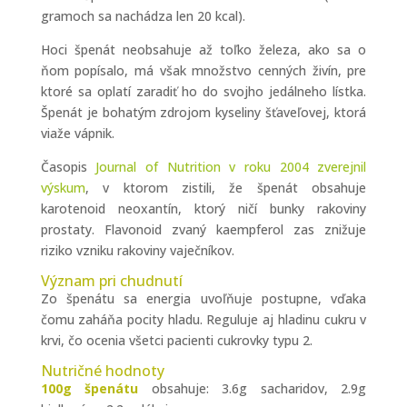
gramoch sa nachádza len 20 kcal).
Hoci špenát neobsahuje až toľko železa, ako sa o
ňom popísalo, má však množstvo cenných živín, pre
ktoré sa oplatí zaradiť ho do svojho jedálneho lístka.
Špenát je bohatým zdrojom kyseliny šťaveľovej, ktorá
viaže vápnik.
Časopis
Journal of Nutrition v roku 2004 zverejnil
výskum
, v ktorom zistili, že špenát obsahuje
karotenoid neoxantín, ktorý ničí bunky rakoviny
prostaty. Flavonoid zvaný kaempferol zas znižuje
riziko vzniku rakoviny vaječníkov.
Význam pri chudnutí
Zo špenátu sa energia uvoľňuje postupne, vďaka
čomu zaháňa pocity hladu. Reguluje aj hladinu cukru v
krvi, čo ocenia všetci pacienti cukrovky typu 2.
Nutričné hodnoty
100g špenátu
obsahuje: 3.6g sacharidov, 2.9g