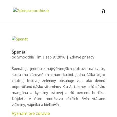
Špenát
od
Smoothie Tím
|
sep 8, 2016
|
Zdravé prísady
Špenát je jednou z najvýživnejších potravín na svete,
ktorá má zároveň minimum kalórií. Jedna šálka tejto
chutnej listovej zeleniny obsahuje viac ako dennú
odporúčanú dávku vitamínov K a A, takmer celú dávku
mangánu a kyseliny listovej a 40 percent horčíka.
Nájdete v ňom množstvo ďalších živín vrátane
vlákniny, vápnika a bielkovín.
Význam pre zdravie