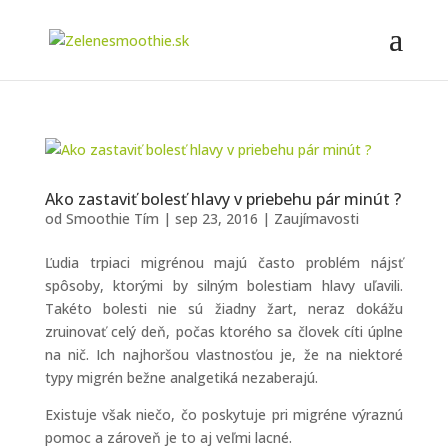
Ako zastaviť bolesť hlavy v priebehu pár minút ?
od
Smoothie Tím
|
sep 23, 2016
|
Zaujímavosti
Ľudia trpiaci migrénou majú často problém nájsť
spôsoby, ktorými by silným bolestiam hlavy uľavili.
Takéto bolesti nie sú žiadny žart, neraz dokážu
zruinovať celý deň, počas ktorého sa človek cíti úplne
na nič. Ich najhoršou vlastnosťou je, že na niektoré
typy migrén bežne analgetiká nezaberajú.
Existuje však niečo, čo poskytuje pri migréne výraznú
pomoc a zároveň je to aj veľmi lacné.