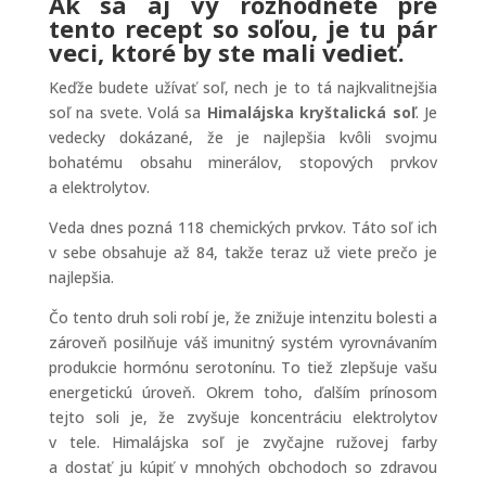
Ak sa aj vy rozhodnete pre
tento recept so soľou, je tu pár
veci, ktoré by ste mali vedieť.
Keďže budete užívať soľ, nech je to tá najkvalitnejšia
soľ na svete. Volá sa
Himalájska kryštalická soľ
. Je
vedecky dokázané, že je najlepšia kvôli svojmu
bohatému obsahu minerálov, stopových prvkov
a elektrolytov.
Veda dnes pozná 118 chemických prvkov. Táto soľ ich
v sebe obsahuje až 84, takže teraz už viete prečo je
najlepšia.
Čo tento druh soli robí je, že znižuje intenzitu bolesti a
zároveň posilňuje váš imunitný systém vyrovnávaním
produkcie hormónu serotonínu. To tiež zlepšuje vašu
energetickú úroveň. Okrem toho, ďalším prínosom
tejto soli je, že zvyšuje koncentráciu elektrolytov
v tele. Himalájska soľ je zvyčajne ružovej farby
a dostať ju kúpiť v mnohých obchodoch so zdravou