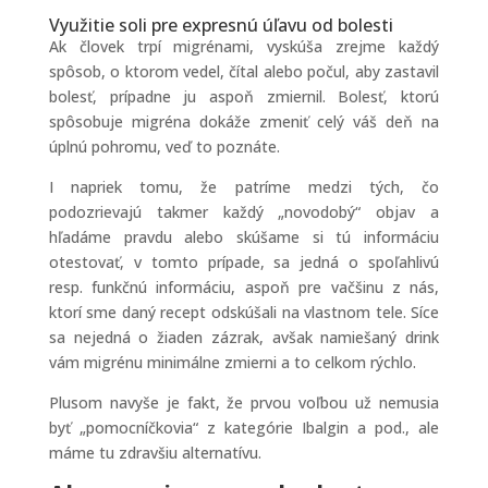
Využitie soli pre expresnú úľavu od bolesti
Ak človek trpí migrénami, vyskúša zrejme každý
spôsob, o ktorom vedel, čítal alebo počul, aby zastavil
bolesť, prípadne ju aspoň zmiernil. Bolesť, ktorú
spôsobuje migréna dokáže zmeniť celý váš deň na
úplnú pohromu, veď to poznáte.
I napriek tomu, že patríme medzi tých, čo
podozrievajú takmer každý „novodobý“ objav a
hľadáme pravdu alebo skúšame si tú informáciu
otestovať, v tomto prípade, sa jedná o spoľahlivú
resp. funkčnú informáciu, aspoň pre vačšinu z nás,
ktorí sme daný recept odskúšali na vlastnom tele. Síce
sa nejedná o žiaden zázrak, avšak namiešaný drink
vám migrénu minimálne zmierni a to celkom rýchlo.
Plusom navyše je fakt, že prvou voľbou už nemusia
byť „pomocníčkovia“ z kategórie Ibalgin a pod., ale
máme tu zdravšiu alternatívu.