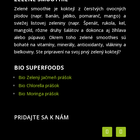
Zelené smoothie je koktejl z čerstvých ovocných
plodov (napr. Banán, jablko, pomaranč, mango) a
sviežej listovej zeleniny (napr. Špenát, rukola, kel,
mangold, rôzne druhy šalátov a dokonca aj žíhľava
alebo púpava). Okrem toho zelené smoothies sú
bohaté na vitamíny, minerály, antioxidanty, vlákniny a
bielkoviny. Ste pripravení na svoj prvý zelený koktejl?
BIO SUPERFOODS
Bio Zelený Jačmeň prášok
Bio Chlorella prášok
Bio Moringa prášok
PRIDAJTE SA K NÁM