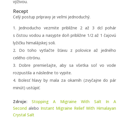
výživou.
Recept
Celý postup prípravy je veľmi jednoduchý.
Jednoducho vezmite približne 2 až 3 dcl pohár
s čistou vodou a nasypte doň približne 1/2 až 1 čajovú
lyžičku himalájskej soli.
Do toho vytlačte šťavu z polovice až jedného
celého citrónu.
Dobre premiešajte, aby sa všetka soľ vo vode
rozpustila a následne to vypite.
Bolesť hlavy by mala za okamih (zvyčajne do pár
minút) ustúpiť.
Zdroje:
Stopping A Migraine With Salt In A
Second
alebo
Instant Migraine Relief With Himalayan
Crystal Salt