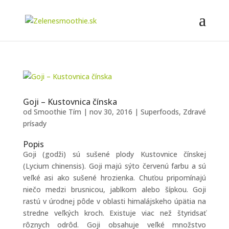
Goji – Kustovnica čínska
od
Smoothie Tím
|
nov 30, 2016
|
Superfoods
,
Zdravé
prísady
Popis
Goji (godži) sú sušené plody Kustovnice čínskej
(Lycium chinensis). Goji majú sýto červenú farbu a sú
veľké asi ako sušené hrozienka. Chuťou pripomínajú
niečo medzi brusnicou, jablkom alebo šípkou. Goji
rastú v úrodnej pôde v oblasti himalájskeho úpätia na
stredne veľkých kroch. Existuje viac než štyridsať
rôznych odrôd. Goji obsahuje veľké množstvo