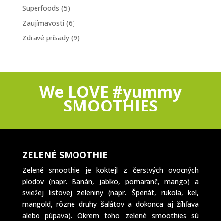
Superfoods
(5)
Zaujímavosti
(6)
Zdravé prísady
(9)
We LOVE #yummy
SMOOTHIES
ZELENÉ SMOOTHIE
Zelené smoothie je koktejl z čerstvých ovocných
plodov (napr. Banán, jablko, pomaranč, mango) a
sviežej listovej zeleniny (napr. Špenát, rukola, kel,
mangold, rôzne druhy šalátov a dokonca aj žíhľava
alebo púpava). Okrem toho zelené smoothies sú