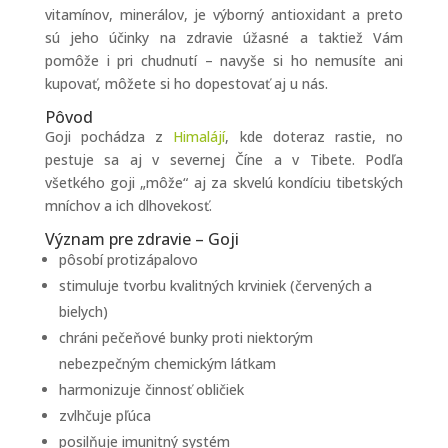
vitamínov, minerálov, je výborný antioxidant a preto
sú jeho účinky na zdravie úžasné a taktiež Vám
pomôže i pri chudnutí – navyše si ho nemusíte ani
kupovať, môžete si ho dopestovať aj u nás.
Pôvod
Goji pochádza z
Himalájí
, kde doteraz rastie, no
pestuje sa aj v severnej Číne a v Tibete. Podľa
všetkého goji „môže“ aj za skvelú kondíciu tibetských
mníchov a ich dlhovekosť.
Význam pre zdravie – Goji
pôsobí protizápalovo
stimuluje tvorbu kvalitných krviniek (červených a
bielych)
chráni pečeňové bunky proti niektorým
nebezpečným chemickým látkam
harmonizuje činnosť obličiek
zvlhčuje pľúca
posilňuje imunitný systém