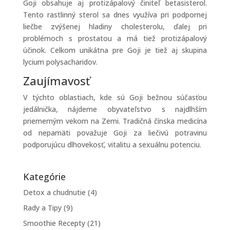
Goji obsahuje aj protizápalový činiteľ betasisterol.
Tento rastlinný sterol sa dnes využíva pri podpornej
liečbe zvýšenej hladiny cholesterolu, ďalej pri
problémoch s prostatou a má tiež protizápalový
účinok. Celkom unikátna pre Goji je tiež aj skupina
lycium polysacharidov.
Zaujímavosť
V týchto oblastiach, kde sú Goji bežnou súčasťou
jedálnička, nájdeme obyvateľstvo s najdlhším
priemerným vekom na Zemi. Tradičná čínska medicína
od nepamäti považuje Goji za liečivú potravinu
podporujúcu dlhovekosť, vitalitu a sexuálnu potenciu.
Kategórie
Detox a chudnutie
(4)
Rady a Tipy
(9)
Smoothie Recepty
(21)