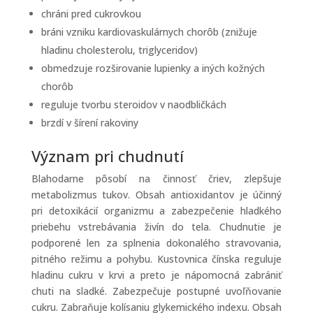
chráni pred cukrovkou
bráni vzniku kardiovaskulárnych chorôb (znižuje
hladinu cholesterolu, triglyceridov)
obmedzuje rozširovanie lupienky a iných kožných
chorôb
reguluje tvorbu steroidov v naodbličkách
brzdí v šírení rakoviny
Význam pri chudnutí
Blahodarne pôsobí na činnosť čriev, zlepšuje
metabolizmus tukov. Obsah antioxidantov je účinný
pri detoxikácií organizmu a zabezpečenie hladkého
priebehu vstrebávania živín do tela. Chudnutie je
podporené len za splnenia dokonalého stravovania,
pitného režimu a pohybu. Kustovnica čínska reguluje
hladinu cukru v krvi a preto je nápomocná zabrániť
chuti na sladké. Zabezpečuje postupné uvoľňovanie
cukru. Zabraňuje kolísaniu glykemického indexu. Obsah