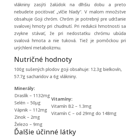
vlákniny zasýti žalúdok na dlhšiu dobu a preto
nebudete pociťovať „vlčie hlady“. V malom množstve
obsahuje Goji chróm. Chróm je potrebný pre udržanie
svalovej hmoty pri chudnutí. Pri redukcii hmotnosti sa
zvykne stávať, že pri nedostatku chrómu ubúda
svalová hmota a nie tuková. Tiež je pomôckou pri
urýchlení metabolizmu.
Nutričné hodnoty
100g sušených plodov goji obsahuje: 12.3g bielkovín,
57.7g sacharidov a 6g vlákniny.
Minerály:
Draslík – 1132mg
Vitamíny:
Selén – 50µg
Vitamín B2 – 1.3mg
Vápnik – 112mg
Vitamín C – od 29mg do 148mg
Zinok – 2mg
Železo – 9mg
Ďalšie účinné látky