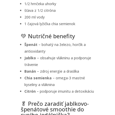
1/2 hrnčeka uhorky
šťava z 1/2 citróna
200 ml vody
1 čajová lyžička chia semienok
💚 Nutričné benefity
Špenát
– bohatý na železo, horčík a
antioxidanty
Jablko
– obsahuje vlákninu a podporuje
trávenie
Banán
– zdroj energie a draslíka
Chia semienka
– omega-3 mastné
kyseliny a vláknina
Citrón
– podporuje imunitu a detoxikáciu
🥬 Prečo zaradiť jablkovo-
špenátové smoothie do
svojho jedálnička?