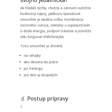
Ak hľadáš rýchly, chutný a zároveň nutrične
hodnotný nápoj, jablkovo-špenátové
smoothie je ideálna voľba. Kombinácia
čerstvého ovocia, zeleniny a superpotravín
ti dodá energiu, podporí trávenie a pomôže
telu fungovať efektívnejšie.
Toto smoothie je vhodné:
na raňajky
ako desiata do práce
po tréningu
pre deti aj dospelých
🧃 Postup prípravy