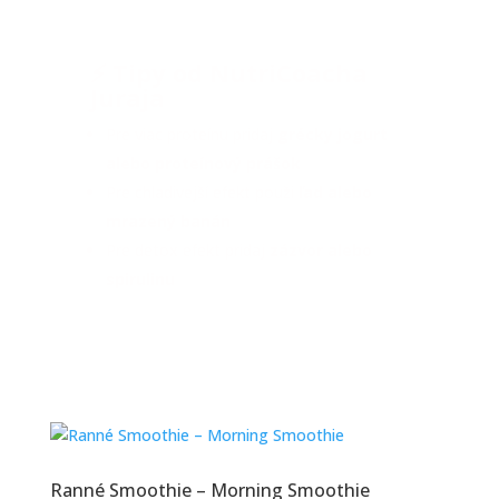
⚡ Tipy od NutriCoacha
Juraja
Pre viac proteínu pridaj
grécky jogurt
alebo proteínový prášok
Pre chladivejší efekt použi
ľad alebo
mrazený banán
Pre detox efekt pridaj
zázvor alebo
spirulinu
Ranné Smoothie – Morning Smoothie