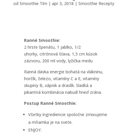
od
Smoothie Tím
|
apr 3, 2018
|
Smoothie Recepty
Ranné Smoothie:
2 hrste špenátu, 1 jablko, 1/2
uhorky, citrónová šťava, 1,5 cm kúsok
zázvoru, 200 ml vody, lyžička medu
Ranná dávka energie bohatá na vlákninu,
horčík, železo, vitamíny C a E, vitamíny
skupiny B, vápnik a draslík. Sladká a
pikantná kombinácia nabudí hneď zrána.
Postup Ranné Smoothie:
Všetky ingrediencie spoločne zmixujeme
a mňamka je na svete.
ENJOY.