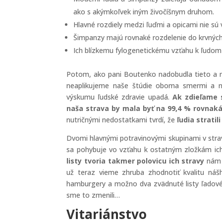
ako s akýmkoľvek iným živočíšnym druhom.
Hlavné rozdiely medzi ľuďmi a opicami nie sú v
Šimpanzy majú rovnaké rozdelenie do krvných s
Ich blízkemu fylogenetickému vzťahu k ľudom
Potom, ako pani Boutenko nadobudla tieto a 
neaplikujeme naše štúdie oboma smermi a n
výskumu ľudské zdravie upadá.
Ak zdieľame 
naša strava by mala byť na 99,4 % rovnak
nutričnými nedostatkami tvrdí, že
ľudia strati
Dvomi hlavnými potravinovými skupinami v stra
sa pohybuje vo vzťahu k ostatným zložkám ich
listy tvoria takmer polovicu ich stravy
nám d
už teraz vieme zhruba zhodnotiť kvalitu nášh
hamburgery a možno dva zvädnuté listy ľadovéh
sme to zmenili…
Vitariánstvo