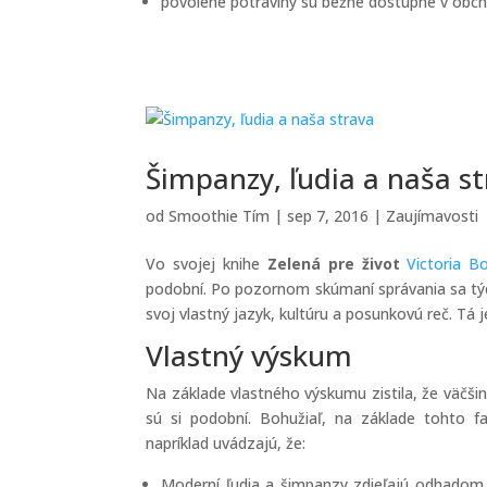
povolené potraviny sú bežne dostupné v obc
Šimpanzy, ľudia a naša s
od
Smoothie Tím
|
sep 7, 2016
|
Zaujímavosti
Vo svojej knihe
Zelená pre život
Victoria B
podobní. Po pozornom skúmaní správania sa týc
svoj vlastný jazyk, kultúru a posunkovú reč. T
Vlastný výskum
Na základe vlastného výskumu zistila, že väčši
sú si podobní. Bohužiaľ, na základe tohto f
napríklad uvádzajú, že:
Moderní ľudia a šimpanzy zdieľajú odhadom 