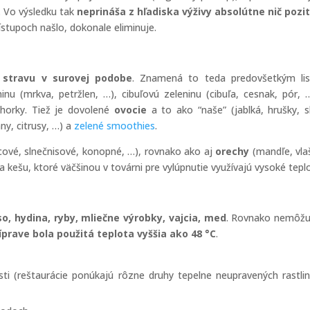
. Vo výsledku tak
neprináša z hľadiska výživy absolútne nič pozi
ístupoch našlo, dokonale eliminuje.
 stravu v surovej podobe
. Znamená to teda predovšetkým lis
nu (mrkva, petržlen, …), cibuľovú zeleninu (cibuľa, cesnak, pór, …
uhorky. Tiež je dovolené
ovocie
a to ako “naše” (jablká, hrušky, sl
ny, citrusy, …) a
zelené smoothies
.
cové, slnečnisové, konopné, …), rovnako ako aj
orechy
(mandľe, vla
na kešu, ktoré väčšinou v továrni pre vylúpnutie využívajú vysoké tepl
o, hydina, ryby, mliečne výrobky, vajcia, med
. Rovnako nemôžu
ríprave bola použitá teplota vyššia ako 48 °C
.
osti (reštaurácie ponúkajú rôzne druhy tepelne neupravených rastli