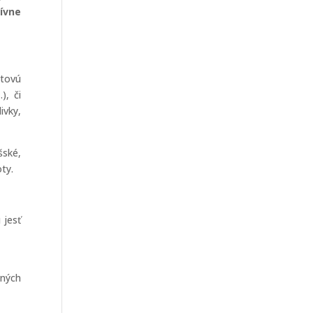
tívne
tovú
), či
ivky,
šské,
oty.
 jesť
nných