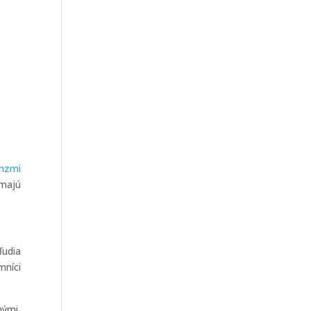
nzmi
 majú
ľudia
mníci
nými,