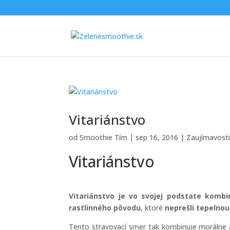
Vitariánstvo
od
Smoothie Tím
|
sep 16, 2016
|
Zaujímavost
Vitariánstvo
Vitariánstvo je vo svojej podstate komb
rastlinného pôvodu
, ktoré
neprešli tepelno
Tento stravovací smer tak kombinuje morálne a