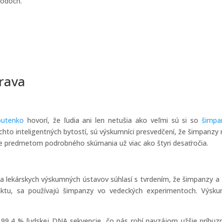
hodoch.
trava
outenko
hovorí, že ľudia ani len netušia ako veľmi sú si so
šimpa
hto inteligentných bytostí, sú výskumníci presvedčení, že šimpanzy
á je predmetom podrobného skúmania už viac ako štyri desaťročia.
na lekárskych výskumných ústavov súhlasí s tvrdením, že šimpanzy a 
aktu, sa používajú šimpanzy vo vedeckých experimentoch. Výsku
99,4 % ľudskej DNA sekvencie, čo nás robí navzájom užšie príbuz