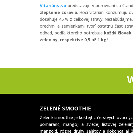
Vitariánstvo
predstavuje v porovnaní so štan
zlepšenie zdravia
. Hoci vitariáni konzumujú ov
dosahuje 45 % z celkovej stravy. Nezabúdajme
orechmi a semienkami tvorí ostatnú časť strav
odhad, podľa ktorého potrebuje
každý človek
zeleniny, respektíve 0,5 až 1 kg!
ZELENÉ SMOOTHIE
Zelené smoothie je koktejl z čerstvých ovocnýc
pomaranč, mango) a sviežej listovej zeleniny
mangold, rôzne druhy šalátov a dokonca aj ž