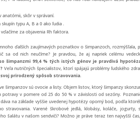
 anatómii, skôr v správaní.
kupín typu A, B a 0 ako ľudia .
 vďačíme za objavenia Rh faktora.
mnoho ďalších zaujímavých poznatkov o šimpanzoch, rozmýšľala, 
ič sa od nich neučíme? Je pravdou, že aj napriek celému vede
so šimpanzmi 99,4 % tých istých génov je pravdivá hypotéza
á?
Veľa nutričných špecialistov, ktorí spájajú problémy ľudského zdra
li svoj prirodzený spôsob stravovania
.
ve šimpanzov sú ovocie a listy. Objem listov, ktorý šimpanzy skonz
 potravy v pomere od 25 do 50 % v závislosti od sezóny. Poznani
áva na základe vyššie uvedenej hypotézy oporný bod, podľa ktoré
o stravovania. Varené škrobové jedlá, klobásy, koláče, jogurty, 
o šalátu v našom sendviči? Možno je práve teraz ten najvyšší čas