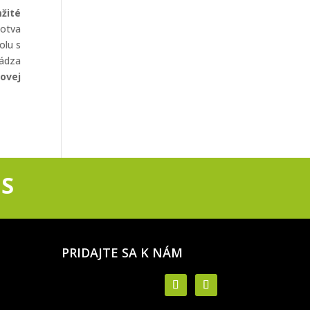
žité
sotva
olu s
vádza
ovej
S
PRIDAJTE SA K NÁM