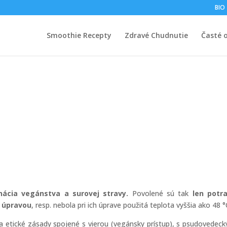
BIO
Smoothie Recepty
Zdravé Chudnutie
Časté 
i
inácia vegánstva a surovej stravy.
Povolené sú tak
len potra
u úpravou
, resp. nebola pri ich úprave použitá teplota vyššia ako 48 °
 etické zásady spojené s vierou (vegánsky prístup), s psudovedec