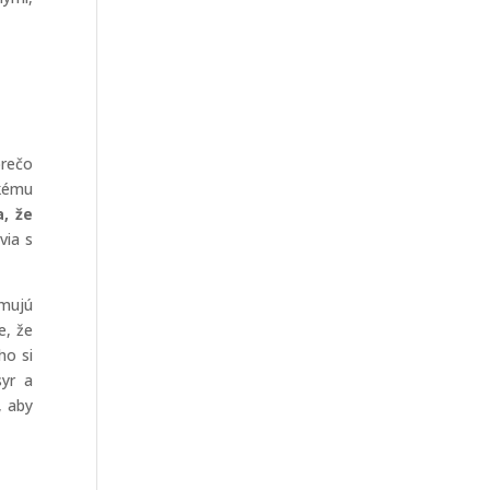
prečo
ckému
, že
via s
umujú
e, že
ho si
syr a
, aby