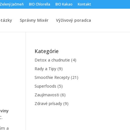
 Zelený Jačmeň
BIO Chlorella
BIO Kakao
Kontakt
otázky
Správny Mixér
Výživový poradca
Kategórie
Detox a chudnutie
(4)
Rady a Tipy
(9)
Smoothie Recepty
(21)
Superfoods
(5)
Zaujímavosti
(6)
Zdravé prísady
(9)
viny
C.
kým a