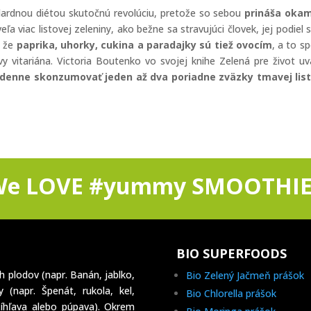
dardnou diétou skutočnú revolúciu, pretože so sebou
prináša okam
eľa viac listovej zeleniny, ako bežne sa stravujúci človek, jej podiel 
, že
paprika, uhorky, cukina a paradajky sú tiež ovocím
, a to sp
y vitariána. Victoria Boutenko vo svojej knihe Zelená pre život u
 denne skonzumovať jeden až dva poriadne zväzky tmavej list
We LOVE #yummy SMOOTHIE
BIO SUPERFOODS
h plodov (napr. Banán, jablko,
Bio Zelený Jačmeň prášok
 (napr. Špenát, rukola, kel,
Bio Chlorella prášok
íhľava alebo púpava). Okrem