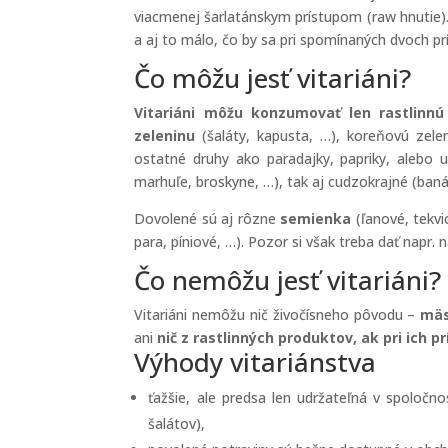
viacmenej šarlatánskym prístupom (raw hnutie)
a aj to málo, čo by sa pri spomínaných dvoch pr
Čo môžu jesť vitariáni?
Vitariáni môžu konzumovať len rastlinnú
zeleninu
(šaláty, kapusta, …), koreňovú zeleni
ostatné druhy ako paradajky, papriky, alebo 
marhuľe, broskyne, …), tak aj cudzokrajné (baná
Dovolené sú aj rôzne
semienka
(ľanové, tekvi
para, píniové, …). Pozor si však treba dať napr. 
Čo nemôžu jesť vitariáni?
Vitariáni nemôžu nič živočísneho pôvodu –
mäs
ani
nič z rastlinných produktov, ak pri ich p
Výhody vitariánstva
ťažšie, ale predsa len udržateľná v spoločn
šalátov),