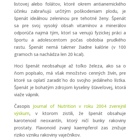
listovej alebo folátov, ktoré okrem antianemického
účinku zabraňujú určitým poškodeniam plodu, je
špenát ideálnou zeleninou pre tehotné ženy. Špenát
sa pre svoj vysoký obsah vitamínov a minerálov
odporúča najmä tým, ktorí sa venujú fyzickej práci a
športu a adolescentom počas obdobia prudkého
rastu. Špenát nemá takmer žiadne kalórie (v 100
gramoch sa nachádza len 20 kcal).
Hoci špenát neobsahuje až toľko železa, ako sa o
ňom popísalo, má však množstvo cenných živín, pre
ktoré sa oplatí zaradiť ho do svojho jedálneho lístka.
Špenát je bohatým zdrojom kyseliny šťaveľovej, ktorá
viaže vápnik.
Časopis
Journal of Nutrition v roku 2004 zverejnil
výskum
, v ktorom zistili, že špenát obsahuje
karotenoid neoxantín, ktorý ničí bunky rakoviny
prostaty. Flavonoid zvaný kaempferol zas znižuje
riziko vzniku rakoviny vaječníkov.