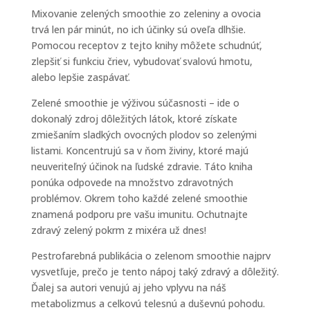
Mixovanie zelených smoothie zo zeleniny a ovocia
trvá len pár minút, no ich účinky sú oveľa dlhšie.
Pomocou receptov z tejto knihy môžete schudnúť,
zlepšiť si funkciu čriev, vybudovať svalovú hmotu,
alebo lepšie zaspávať.
Zelené smoothie je výživou súčasnosti – ide o
dokonalý zdroj dôležitých látok, ktoré získate
zmiešaním sladkých ovocných plodov so zelenými
listami. Koncentrujú sa v ňom živiny, ktoré majú
neuveriteľný účinok na ľudské zdravie. Táto kniha
ponúka odpovede na množstvo zdravotných
problémov. Okrem toho každé zelené smoothie
znamená podporu pre vašu imunitu. Ochutnajte
zdravý zelený pokrm z mixéra už dnes!
Pestrofarebná publikácia o zelenom smoothie najprv
vysvetľuje, prečo je tento nápoj taký zdravý a dôležitý.
Ďalej sa autori venujú aj jeho vplyvu na náš
metabolizmus a celkovú telesnú a duševnú pohodu.