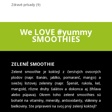
Zdravé prísady
(9)
We LOVE #yummy
SMOOTHIES
ZELENÉ SMOOTHIE
Zelené smoothie je koktejl z čerstvých ovocných
plodov (napr. Banán, jablko, pomaranč, mango) a
sviežej listovej zeleniny (napr. Špenát, rukola, kel,
mangold, rôzne druhy šalátov a dokonca aj žíhľava
alebo púpava). Okrem toho zelené smoothies sú
bohaté na vitamíny, minerály, antioxidanty, vlákniny a
bielkoviny. Ste pripravení na svoj prvý zelený koktejl?