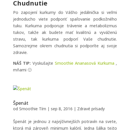
Chudnutie
Po zapojení kurkumy do Vášho jedálnička si veľmi
jednoducho viete podporiť spaľovanie podkožného
tuku. Kurkuma podporuje trávenie a metabolizmus
tukov, takže ak budete mať kvalitnú a vyváženú
stravu, tak kurkuma podporí Vaše chudnutie.
Samozrejme okrem chudnutia si podporíte aj svoje
zdravie.
NÁŠ TIP:
Vyskušajte
Smoothie Ananasová Kurkuma
,
mňami 🙂
Špenát
od
Smoothie Tím
|
sep 8, 2016
|
Zdravé prísady
Špenát je jednou z najvýživnejších potravín na svete,
ktorá má zároveň minimum kalórií. Jedna šálka tejto