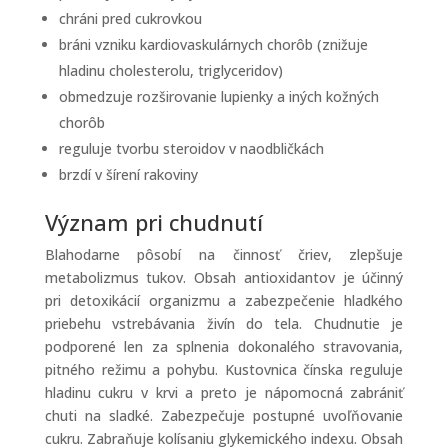
chráni pred cukrovkou
bráni vzniku kardiovaskulárnych chorôb (znižuje
hladinu cholesterolu, triglyceridov)
obmedzuje rozširovanie lupienky a iných kožných
chorôb
reguluje tvorbu steroidov v naodbličkách
brzdí v šírení rakoviny
Význam pri chudnutí
Blahodarne pôsobí na činnosť čriev, zlepšuje
metabolizmus tukov. Obsah antioxidantov je účinný
pri detoxikácií organizmu a zabezpečenie hladkého
priebehu vstrebávania živín do tela. Chudnutie je
podporené len za splnenia dokonalého stravovania,
pitného režimu a pohybu. Kustovnica čínska reguluje
hladinu cukru v krvi a preto je nápomocná zabrániť
chuti na sladké. Zabezpečuje postupné uvoľňovanie
cukru. Zabraňuje kolísaniu glykemického indexu. Obsah