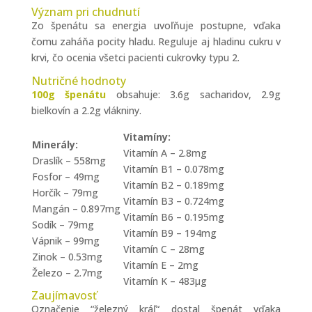
Význam pri chudnutí
Zo špenátu sa energia uvoľňuje postupne, vďaka
čomu zaháňa pocity hladu. Reguluje aj hladinu cukru v
krvi, čo ocenia všetci pacienti cukrovky typu 2.
Nutričné hodnoty
100g špenátu
obsahuje: 3.6g sacharidov, 2.9g
bielkovín a 2.2g vlákniny.
Vitamíny:
Minerály:
Vitamín A – 2.8mg
Draslík – 558mg
Vitamín B1 – 0.078mg
Fosfor – 49mg
Vitamín B2 – 0.189mg
Horčík – 79mg
Vitamín B3 – 0.724mg
Mangán – 0.897mg
Vitamín B6 – 0.195mg
Sodík – 79mg
Vitamín B9 – 194mg
Vápnik – 99mg
Vitamín C – 28mg
Zinok – 0.53mg
Vitamín E – 2mg
Železo – 2.7mg
Vitamín K – 483µg
Zaujímavosť
Označenie “železný kráľ“ dostal špenát vďaka