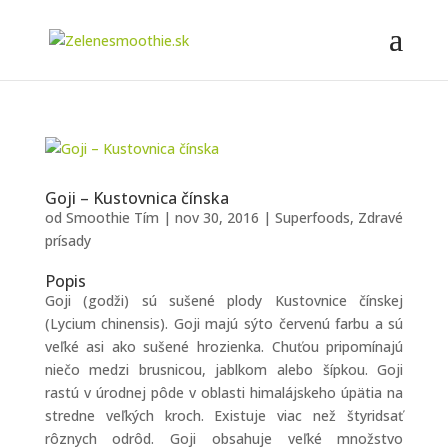
Goji – Kustovnica čínska
od
Smoothie Tím
|
nov 30, 2016
|
Superfoods
,
Zdravé
prísady
Popis
Goji (godži) sú sušené plody Kustovnice čínskej
(Lycium chinensis). Goji majú sýto červenú farbu a sú
veľké asi ako sušené hrozienka. Chuťou pripomínajú
niečo medzi brusnicou, jablkom alebo šípkou. Goji
rastú v úrodnej pôde v oblasti himalájskeho úpätia na
stredne veľkých kroch. Existuje viac než štyridsať
rôznych odrôd. Goji obsahuje veľké množstvo