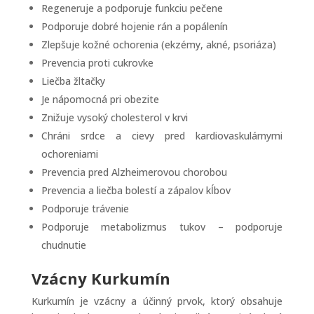
Regeneruje a podporuje funkciu pečene
Podporuje dobré hojenie rán a popálenín
Zlepšuje kožné ochorenia (ekzémy, akné, psoriáza)
Prevencia proti cukrovke
Liečba žltačky
Je nápomocná pri obezite
Znižuje vysoký cholesterol v krvi
Chráni srdce a cievy pred kardiovaskulárnymi
ochoreniami
Prevencia pred Alzheimerovou chorobou
Prevencia a liečba bolestí a zápalov kĺbov
Podporuje trávenie
Podporuje metabolizmus tukov – podporuje
chudnutie
Vzácny Kurkumín
Kurkumín je vzácny a účinný prvok, ktorý obsahuje