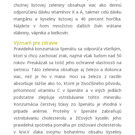
chutnej listovej zeleniny obsahuje viac ako dennú
odporúčanú dávku vitamínov K a A, takmer celú dávku
mangánu a kyseliny listovej a 40 percent horčíka.
Nájdete v ňom množstvo ďalších živín vrátane
vlákniny, vápnika a bielkovín.
Význam pre zdravie
Pravidelná konzumácia špenátu sa odporúča všetkým,
ktorí si chcú zachovať zrak, najmä však ľuďom nad 50
rokov. Preukázali sa totiž jeho ochranné vlastnosti na
sietnicu. Táto zelenina obsahuje aj železo a dokonca
viac, než je ho v mäse. Hoci sa železo z rastlín
absorbuje ťažšie ako to, ktoré je živočíšneho pôvodu,
prítomnosť vitamínu C v špenáte a v iných jedlách
podstatne zlepšuje vstrebávanie tohto minerálu.
Konzumácia čerstvej šťavy zo špenátu je vhodná v
prípade anémie. Proteíny v špenáte zabraňujú
vstrebávaniu cholesterolu a žlčových kyselín. Jeho
pravidelná spotreba pomáha pri znižovaní cholesterolu
v krvi.V ďaka svojmu bohatému obsahu kyseliny