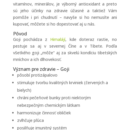
vitamínov, minerálov, je výborný antioxidant a preto
sú jeho účinky na zdravie úžasné a taktiež Vám
pomôže i pri chudnutí – navyše si ho nemusíte ani
kupovať, môžete si ho dopestovať aj u nás.
Pôvod
Goji pochádza z
Himalájí
, kde doteraz rastie, no
pestuje sa aj v severnej Číne a v Tibete. Podľa
všetkého goji „môže“ aj za skvelú kondíciu tibetských
mníchov a ich dlhovekosť.
Význam pre zdravie – Goji
pôsobí protizápalovo
stimuluje tvorbu kvalitných krviniek (červených a
bielych)
chráni pečeňové bunky proti niektorým
nebezpečným chemickým látkam
harmonizuje činnosť obličiek
zvlhčuje pľúca
posilňuje imunitný systém