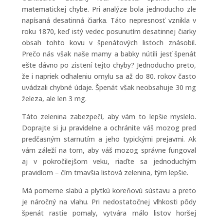
matematickej chybe. Pri analýze bola jednoducho zle
napísaná desatinná čiarka. Táto nepresnosť vznikla v
roku 1870, keď istý vedec posunutím desatinnej čiarky
obsah tohto kovu v špenátových listoch znásobil.
Prečo nás však naše mamy a babky nútili jesť špenát
ešte dávno po zistení tejto chyby? Jednoducho preto,
že i napriek odhaleniu omylu sa až do 80. rokov často
uvádzali chybné údaje. Špenát však neobsahuje 30 mg
železa, ale len 3 mg.
Táto zelenina zabezpečí, aby vám to lepšie myslelo.
Doprajte si ju pravidelne a ochránite váš mozog pred
predčasným starnutím a jeho typickými prejavmi. Ak
vám záleží na tom, aby váš mozog správne fungoval
aj v pokročilejšom veku, riaďte sa jednoduchým
pravidlom – čím tmavšia listová zelenina, tým lepšie.
Má pomerne slabú a plytkú koreňovú sústavu a preto
je náročný na vlahu. Pri nedostatočnej vlhkosti pôdy
špenát rastie pomaly, vytvára málo listov horšej