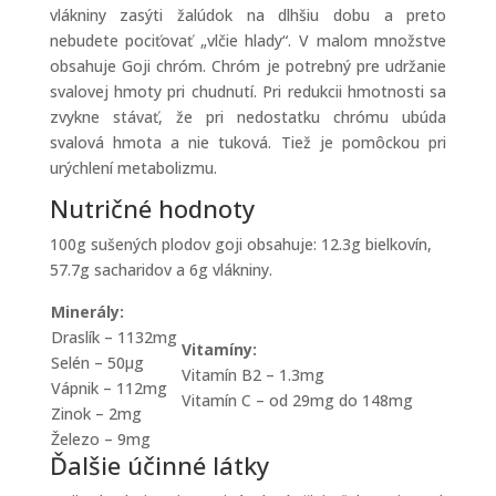
vlákniny zasýti žalúdok na dlhšiu dobu a preto
nebudete pociťovať „vlčie hlady“. V malom množstve
obsahuje Goji chróm. Chróm je potrebný pre udržanie
svalovej hmoty pri chudnutí. Pri redukcii hmotnosti sa
zvykne stávať, že pri nedostatku chrómu ubúda
svalová hmota a nie tuková. Tiež je pomôckou pri
urýchlení metabolizmu.
Nutričné hodnoty
100g sušených plodov goji obsahuje: 12.3g bielkovín,
57.7g sacharidov a 6g vlákniny.
Minerály:
Draslík – 1132mg
Vitamíny:
Selén – 50µg
Vitamín B2 – 1.3mg
Vápnik – 112mg
Vitamín C – od 29mg do 148mg
Zinok – 2mg
Železo – 9mg
Ďalšie účinné látky