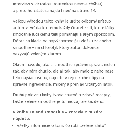
Interview s Victoriou Boutenkou nesmie chýbať,
a preto ho čitatelia nájdu hneď na strane 14.
Veľkou výhodou tejto knihy je určite odborný prístup
autorov, vďaka ktorému každý čitateľ zistí, ktoré látky
smoothie ľudskému telu pomáhajú a akým spôsobom.
Dôraz sa kladie na najvýznamnejšiu zložku zeleného
smoothie – na chlorofyl, ktorý autori dokonca
nazývajú zeleným zlatom.
Okrem návodu, ako si smoothie správne spraviť, nielen
tak, aby nám chutilo, ale aj tak, aby malo z neho naše
telo najviac osohu, nájdete v tejto knihe i tipy na
správne ingrediencie, mixéry a prehľad vitálnych látok.
Druhú polovicu knihy tvoria chutné a zdravé recepty,
takže zelené smoothie je tu naozaj pre každého.
V knihe Zelené smoothie – zdravie z mixéra
nájdete:
Všetky informácie o tom, čo robí „zelené zlato“