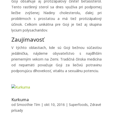
Goji obsahuje aj protizápalový činiteľ betasisterol.
Tento rastlinný sterol sa dnes využíva pri podpornej
liečbe zvýšenej hladiny cholesterolu, ďalej pri
problémoch s prostatou a má tiež protizápalový
účinok. Celkom unikátna pre Goji je tiež aj skupina
lycium polysacharidov.
Zaujímavosť
V týchto oblastiach, kde sú Goji bežnou súčasťou
jedálnička, nájdeme obyvateľstvo s najdlhším
priemerným vekom na Zemi. Tradičná čínska medicína
od nepamäti považuje Goji za liečivú potravinu
podporujúcu dlhovekosť, vitalitu a sexuálnu potenciu.
Kurkuma
od
Smoothie Tím
|
okt 10, 2016
|
Superfoods
,
Zdravé
prísady