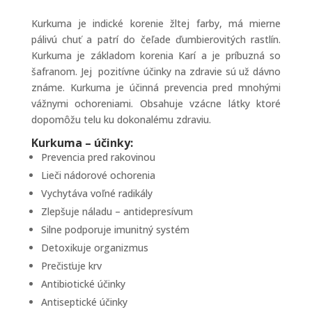
Kurkuma je indické korenie žltej farby, má mierne
pálivú chuť a patrí do čeľade ďumbierovitých rastlín.
Kurkuma je základom korenia Karí a je príbuzná so
šafranom. Jej pozitívne účinky na zdravie sú už dávno
známe. Kurkuma je účinná prevencia pred mnohými
vážnymi ochoreniami. Obsahuje vzácne látky ktoré
dopomôžu telu ku dokonalému zdraviu.
Kurkuma – účinky:
Prevencia pred rakovinou
Lieči nádorové ochorenia
Vychytáva voľné radikály
Zlepšuje náladu – antidepresívum
Silne podporuje imunitný systém
Detoxikuje organizmus
Prečisťuje krv
Antibiotické účinky
Antiseptické účinky